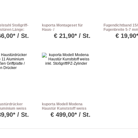
lstahl Stoßgriff-
kuporta Montageset für
Fugendichtband 15/
ustüren Länge:
Haus- /
Fugenbreite 5-7 m
Nebeneingangstüren inkl.
66,00* / St.
€
21,90* / St.
€
19,90*
Befestigungset
ustürdrücker
kuporta Modell Modena
luminium weiss
Haustür Kunststoff weiss
platte / innen
inkl. Stoßgriff/PZ-Zylinder
39,90* / St.
€
499,00* / St.