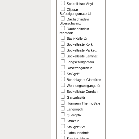
Sockelleiste Vinyl
Clipstar
Befestigungsmaterial
Dachschindeln
Biberschwanz
Dachschindeln
rechteck
Stahl-Kellertür
Sockelleiste Kork
Sockelleiste Parkett
Sockelleiste Laminat
Langschildgarnitur
Rosettengarnitur
Stoßgriff
Beschlagset Glastüren
Wohnungseingangstür
Sockelleiste Corelan
Ganzglastür
Hörmann ThermoSafe
Längsoptik
Queroptik
Struktur
Stoßgriff Set
Lichtausschnitt
Sandstrahlglas