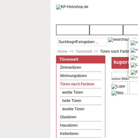
Startseite
Türenwelt
Bod
Home
>>
Türenwelt
>>
Türen nach Farbton
Türenwelt
kuporta M
Zimmertüren
Wohnungstüren
weitere Bilder:
Türen nach Farbton
weiße Türen
helle Türen
dunkle Türen
Glastüren
Haustüren
Kellertüren