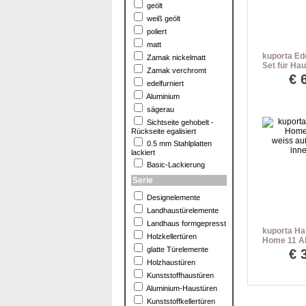
geölt
weiß geölt
poliert
matt
kuporta Ede
Zamak nickelmatt
Set für Ha
Zamak verchromt
350 mm
€
edelfurniert
Aluminium
sägerau
Sichtseite gehobelt -
Rückseite egalisiert
0.5 mm Stahlplatten
lackiert
Basic-Lackierung
Serie
Designelemente
Landhaustürelemente
Landhaus formgepresst
kuporta Ha
Holzkellertüren
Home 11 A
glatte Türelemente
außen Griff
€
Drücker
Holzhaustüren
Kunststoffhaustüren
Aluminium-Haustüren
Kunststoffkellertüren