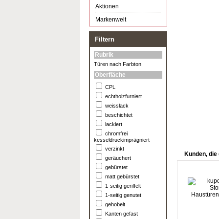
Aktionen
Markenwelt
Filtern
Rubrik
Türen nach Farbton
Oberfläche
CPL
echtholzfurniert
weisslack
beschichtet
lackiert
chromfrei
kesseldruckimprägniert
verzinkt
Kunden, die 
geräuchert
gebürstet
matt gebürstet
1-seitig geriffelt
1-seitig genutet
gehobelt
Kanten gefast