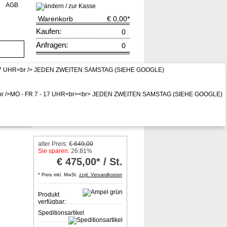
AGB
Warenkorb
€ 0,00
*
Kaufen:
0
Anfragen:
0
rruf
zur Kasse
* Preis inkl. MwSt,
zzgl. Vers.kosten
ss verschiedene Maß
alter Preis:
€ 649,00
Sie sparen:
26.81%
€
475,00* / St.
* Preis inkl. MwSt.
zzgl. Versandkosten
Produkt
verfügbar:
Speditionsartikel