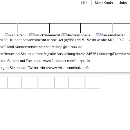
Hilfe
Mein Konto
Jobs
enwelt
Gartenwelt
Wohnwelt
Service
Wide
od. Designline Haus-/Nebeneingangstür Kunststoff wei