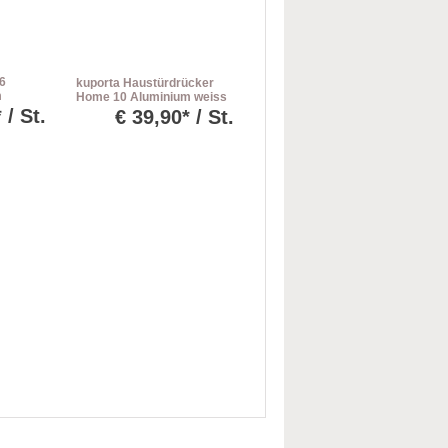
6
kuporta Haustürdrücker
m
Home 10 Aluminium weiss
außen Drücker / innen
 / St.
€
39,90* / St.
Drücker