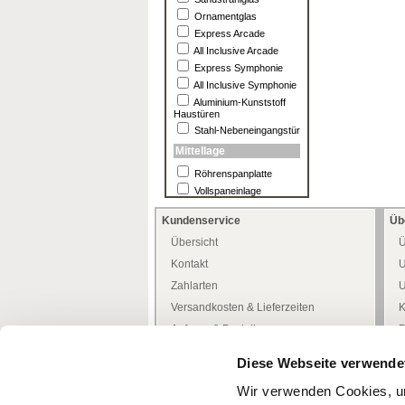
Ornamentglas
Express Arcade
All Inclusive Arcade
Express Symphonie
All Inclusive Symphonie
Aluminium-Kunststoff
Haustüren
Stahl-Nebeneingangstür
Mittellage
Röhrenspanplatte
Vollspaneinlage
Kundenservice
Üb
Übersicht
Ü
Kontakt
U
Zahlarten
U
Versandkosten & Lieferzeiten
K
Anfrage & Bestellung
P
Allgemeine Kundeninfo
H
Diese Webseite verwende
Heimwerker -Tipps-
D
Wir verwenden Cookies, um
Freiwilliges Rückgaberecht
W