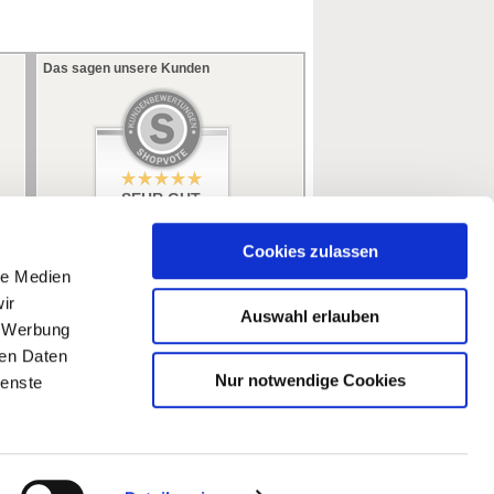
Das sagen unsere Kunden
SEHR GUT
5 / 5
aus 353 Bewertungen
bei: ebay.de,
Cookies zulassen
amazon.de
le Medien
ir
Auswahl erlauben
, Werbung
ren Daten
Nur notwendige Cookies
ienste