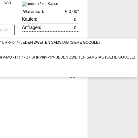
AGB
Warenkorb
€ 0,00
*
Kaufen:
0
Anfragen:
0
rruf
zur Kasse
* Preis inkl. MwSt,
zzgl. Vers.kosten