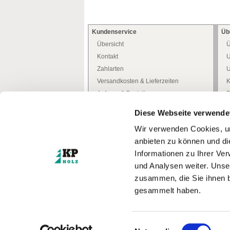
Kundenservice
Üb
Übersicht
Ü
Kontakt
U
Zahlarten
U
Versandkosten & Lieferzeiten
K
Anfrage & Bestellung
P
Allgemeine Kundeninfo
H
Diese Webseite verwende
Heimwerker -Tipps-
D
Wir verwenden Cookies, um
Freiwilliges Rückgaberecht
W
anbieten zu können und di
Mediathek
W
Informationen zu Ihrer Ve
Zertifizierungen
und Analysen weiter. Unse
Türenkonfigurator
I
zusammen, die Sie ihnen b
gesammelt haben.
* Alle Preise inkl. MwSt.
zzgl. Versandkosten
© Kufferath + Prüssing GmbH
Einwilligungsauswahl