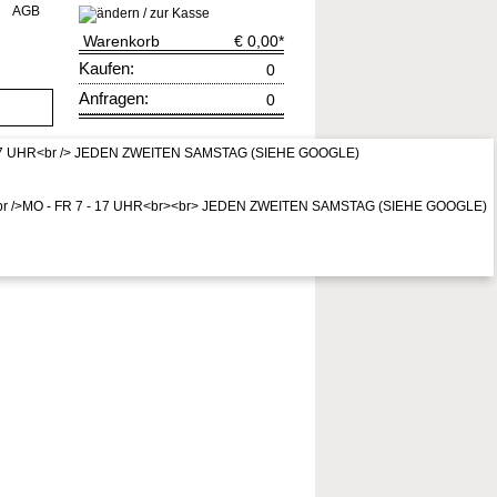
AGB
Warenkorb
€ 0,00
*
Kaufen:
0
Anfragen:
0
rruf
zur Kasse
* Preis inkl. MwSt,
zzgl. Vers.kosten