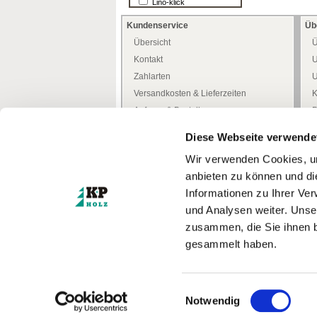
Lino-klick
Kundenservice
Üb
Übersicht
Ü
Kontakt
U
Zahlarten
U
Versandkosten & Lieferzeiten
K
Anfrage & Bestellung
P
Allgemeine Kundeninfo
H
Diese Webseite verwende
Heimwerker -Tipps-
D
Wir verwenden Cookies, um
Freiwilliges Rückgaberecht
W
anbieten zu können und di
Mediathek
W
Informationen zu Ihrer Ve
Zertifizierungen
und Analysen weiter. Unse
Türenkonfigurator
I
zusammen, die Sie ihnen b
gesammelt haben.
* Alle Preise inkl. MwSt.
zzgl. Versandkosten
© Kufferath + Prüssing GmbH
Einwilligungsauswahl
Notwendig