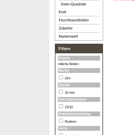
Deko-Quadrate
Kork
Feuchtraumböden
Zubehör
Markenwelt
Filtern
Rubrik
rötliche Böden
Marke
Ziro
Stärke
10 mm
Nutzungsklasse
23/32
Dekorbezeichnung
Rodeno
Serie