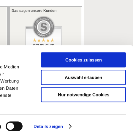
Das sagen unsere Kunden
SEHR GUT
5 / 5
aus 353 Bewertungen
bei: ebay.de,
Cookies zulassen
amazon.de
le Medien
ir
Auswahl erlauben
, Werbung
ren Daten
Nur notwendige Cookies
ienste
g
Details zeigen