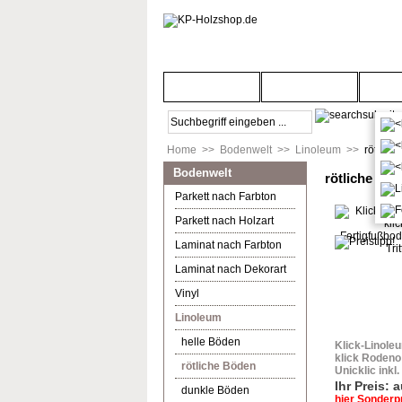
Startseite
Türenwelt
Bod
Home
>>
Bodenwelt
>>
Linoleum
>>
rötlich
Bodenwelt
rötliche Bö
Parkett nach Farbton
Parkett nach Holzart
Laminat nach Farbton
Laminat nach Dekorart
Vinyl
Linoleum
helle Böden
Klick-Linoleu
klick Rodeno
rötliche Böden
Unicklic inkl.
Ihr Preis: 
dunkle Böden
hier Sonderp