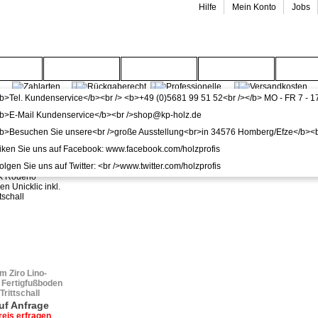
Hilfe
Mein Konto
Jobs
enwelt
Gartenwelt
Wohnwelt
Service
Wide
e Böden
den
(1 Artikel)
m Ziro Lino-
 Fertigfußboden
 Trittschall
auf Anfrage
reis erfragen