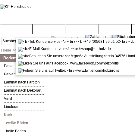
Startseite
Türenwelt
Bodenwelt
Gartenwelt
Home
>>
Bodenwelt
>>
Kork
>>
weiße Böden
Bodenwelt
weiße Böden
Parkett nach Farbton
Derzeit befinden sich keine Artikel in dieser Ru
Parkett nach Holzart
Laminat nach Farbton
Laminat nach Dekorart
Vinyl
Linoleum
Kork
weiße Böden
helle Böden