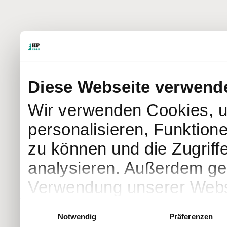
Diese Webseite verwend
Wir verwenden Cookies, u
personalisieren, Funktion
zu können und die Zugriff
analysieren. Außerdem geb
Verwendung unserer Websi
soziale Medien, Werbung 
Einwilligungsauswahl
Notwendig
Präferenzen
Partner führen diese Info