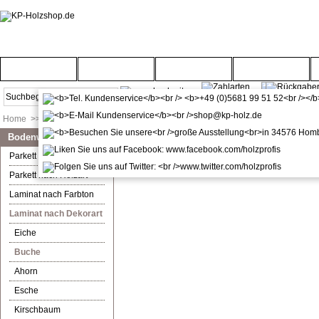
Startseite
Türenwelt
Bodenwelt
Gartenwelt
Home
>>
Bodenwelt
>>
Laminat nach Dekorart
>>
Buche
Bodenwelt
Buche
Parkett nach Farbton
Derzeit befinden sich keine Artikel in dieser Ru
Parkett nach Holzart
Laminat nach Farbton
Laminat nach Dekorart
Eiche
Buche
Ahorn
Esche
Kirschbaum