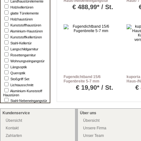
Haus-/Nebeneingangstür
Haus- /
Landhaustürelemente
Kunststoff weiss
Nebenei
€
488,99* / St.
Holzkellertüren
verschiedene Maße
Befesti
glatte Türelemente
Holzhaustüren
Kunststoffhaustüren
Aluminium-Haustüren
Kunststoffkellertüren
Stahl-Kellertür
Langschildgarnitur
Rosettengarnitur
Wohnungseingangstür
Längsoptik
Queroptik
Fugendichtband 15/6
kuporta
Stoßgriff Set
Fugenbreite 5-7 mm
Haus-/N
Lichtausschnitt
Kunstst
€
19,90* / St.
€
versch
Aluminium-Kunststoff
Haustüren
Stahl-Nebeneingangstür
Kundenservice
Über uns
Übersicht
Übersicht
Kontakt
Unsere Firma
Zahlarten
Unser Team