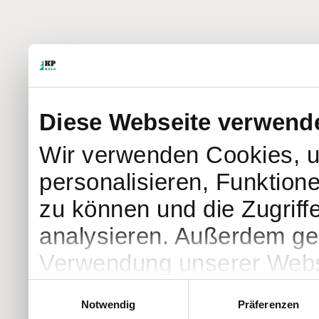
Diese Webseite verwend
Wir verwenden Cookies, u
personalisieren, Funktion
zu können und die Zugriff
analysieren. Außerdem geb
Verwendung unserer Websi
soziale Medien, Werbung 
Einwilligungsauswahl
Notwendig
Präferenzen
Partner führen diese Info