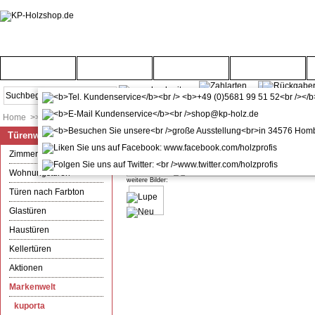
Startseite
Türenwelt
Bodenwelt
Gartenwelt
Home
>>
Türenwelt
>>
Markenwelt
>>
kuporta
Türenwelt
kuporta Haustürdrücker Home 10
Zimmertüren
Wohnungstüren
weitere Bilder:
Türen nach Farbton
Glastüren
Haustüren
Kellertüren
Aktionen
Markenwelt
kuporta