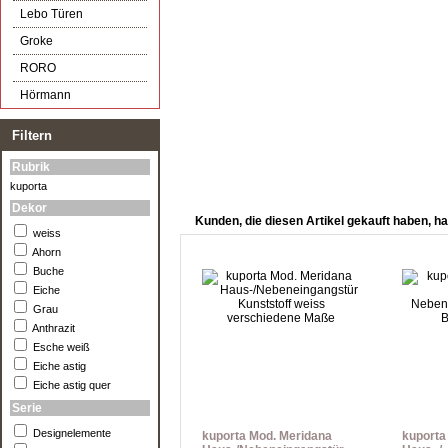
Lebo Türen
Groke
RORO
Hörmann
Filtern
Rubrik
kuporta
Dekor
Kunden, die diesen Artikel gekauft haben, ha
weiss
Ahorn
Buche
Eiche
Grau
Anthrazit
Esche weiß
Eiche astig
Eiche astig quer
Serie
Designelemente
kuporta Mod. Meridana
kuporta