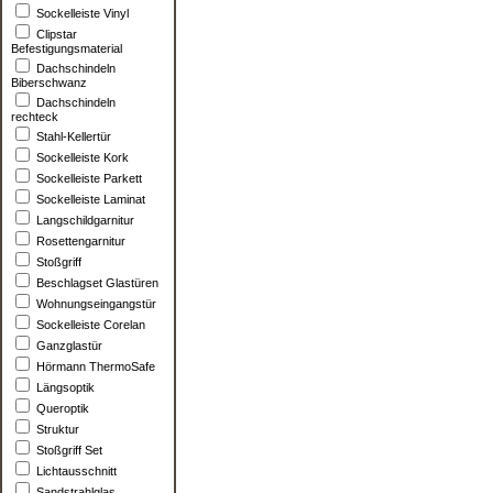
Sockelleiste Vinyl
Clipstar
Befestigungsmaterial
Dachschindeln
Biberschwanz
Dachschindeln
rechteck
Stahl-Kellertür
Sockelleiste Kork
Sockelleiste Parkett
Sockelleiste Laminat
Langschildgarnitur
Rosettengarnitur
Stoßgriff
Beschlagset Glastüren
Wohnungseingangstür
Sockelleiste Corelan
Ganzglastür
Hörmann ThermoSafe
Längsoptik
Queroptik
Struktur
Stoßgriff Set
Lichtausschnitt
Sandstrahlglas