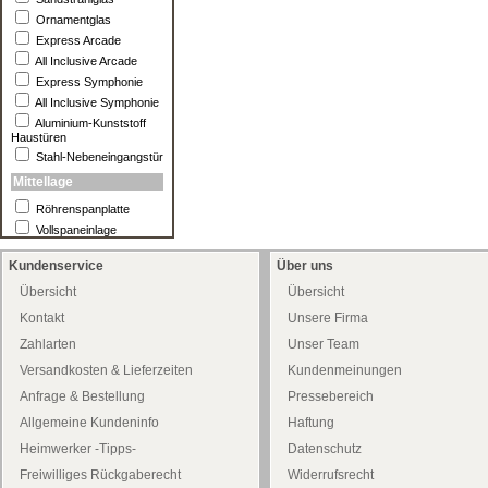
Ornamentglas
Express Arcade
All Inclusive Arcade
Express Symphonie
All Inclusive Symphonie
Aluminium-Kunststoff
Haustüren
Stahl-Nebeneingangstür
Mittellage
Röhrenspanplatte
Vollspaneinlage
Kundenservice
Über uns
Übersicht
Übersicht
Kontakt
Unsere Firma
Zahlarten
Unser Team
Versandkosten & Lieferzeiten
Kundenmeinungen
Anfrage & Bestellung
Pressebereich
Allgemeine Kundeninfo
Haftung
Heimwerker -Tipps-
Datenschutz
Freiwilliges Rückgaberecht
Widerrufsrecht