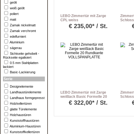
geölt
weiß geölt
poliert
LEBO Zimmertür mit Zarge
Zimmer
matt
CPL weiss
Schloss
Röhrenspanplatte
€
235,00* / St.
Zamak nickelmatt
Rundkante
Zamak verchromt
edelfurniert
Aluminium
sägerau
Sichtseite gehobelt -
Rückseite egalisiert
0.5 mm Stahlplatten
lackiert
Basic-Lackierung
Serie
Designelemente
Landhaustürelemente
LEBO Zimmertür mit Zarge
Zimmert
weißlack Basic Formelle 20
Schloss
Landhaus formgepresst
Rundkante
€
322,00* / St.
Holzkellertüren
VOLLSPANPLATTE
glatte Türelemente
Holzhaustüren
Kunststoffhaustüren
Aluminium-Haustüren
Kunststoffkellertüren