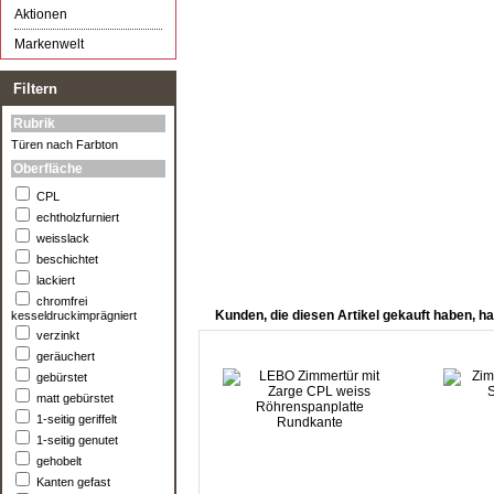
Aktionen
Markenwelt
Filtern
Rubrik
Türen nach Farbton
Oberfläche
CPL
echtholzfurniert
weisslack
beschichtet
lackiert
chromfrei
Kunden, die diesen Artikel gekauft haben, ha
kesseldruckimprägniert
verzinkt
geräuchert
gebürstet
matt gebürstet
1-seitig geriffelt
1-seitig genutet
gehobelt
Kanten gefast