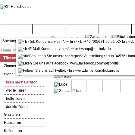
Startseite
Türenwelt
Bodenwelt
Gartenwelt
Home
>>
Türenwelt
>>
Türen nach Farbton
Türenwelt
kuporta Türdrücker Türgriff Sylt
Zimmertüren
Wohnungstüren
weitere Bilder:
Türen nach Farbton
weiße Türen
helle Türen
dunkle Türen
Glastüren
Haustüren
Kellertüren