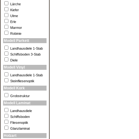
Lärche
Kiefer
Ulme
Erle
Marmor
Robinie
Modell Parkett
Landhausdiele 1-Stab
Schiffsboden 3-Stab
Diele
Modell Vinyl
Landhausdiele 1-Stab
Steinfliesenoptik
Modell Kork
Grobstruktur
Modell Laminat
Landhausdiele
Schiffsboden
Fliesenoptik
Glanzlaminat
Holzart