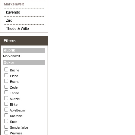
Markenwelt
kuvendo
Ziro
Thede & Witte
Filtern
Rubrik
Markenwelt
Dekor
Buche
Eiche
Esche
Zeder
Tanne
Akazie
Birke
Apfelbaum
Kastanie
Stein
Sonderfarbe
Walnuss