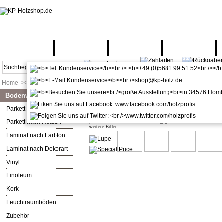
Startseite
Türenwelt
Bodenwelt
Gartenwelt
Home
>>
Bodenwelt
>>
Markenwelt
Bodenwelt
Ziro Vinylan Boden Apfelbaum L
Parkett nach Farbton
Parkett nach Holzart
weitere Bilder:
Laminat nach Farbton
Laminat nach Dekorart
Vinyl
Linoleum
Kork
Feuchtraumböden
Zubehör