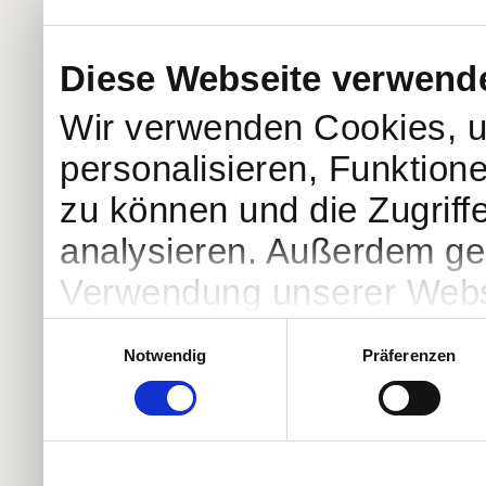
Diese Webseite verwend
Wir verwenden Cookies, u
personalisieren, Funktion
zu können und die Zugriff
analysieren. Außerdem geb
Verwendung unserer Websi
soziale Medien, Werbung 
Einwilligungsauswahl
Notwendig
Präferenzen
Partner führen diese Info
weiteren Daten zusammen, 
haben oder die sie im Ra