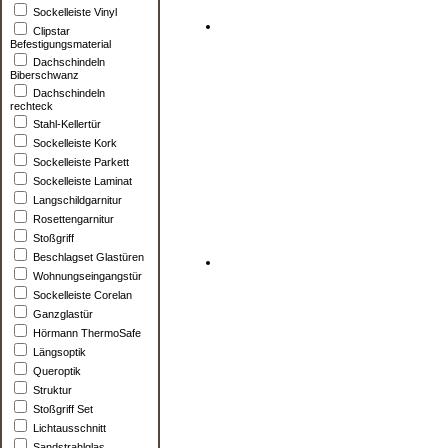
Sockelleiste Vinyl
Clipstar
Befestigungsmaterial
Dachschindeln
Biberschwanz
Dachschindeln
rechteck
Stahl-Kellertür
Sockelleiste Kork
Sockelleiste Parkett
Sockelleiste Laminat
Langschildgarnitur
Rosettengarnitur
Stoßgriff
Beschlagset Glastüren
Wohnungseingangstür
Sockelleiste Corelan
Ganzglastür
Hörmann ThermoSafe
Längsoptik
Queroptik
Struktur
Stoßgriff Set
Lichtausschnitt
Sandstrahlglas