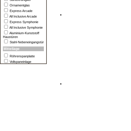
Ornamentglas
Express Arcade
All Inclusive Arcade
Express Symphonie
All Inclusive Symphonie
Aluminium-Kunststoff
Haustüren
Stahl-Nebeneingangstür
Mittellage
Röhrenspanplatte
Vollspaneinlage