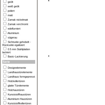
geölt
weiß geölt
poliert
matt
Zamak nickelmatt
Zamak verchromt
edelfurniert
Aluminium
sägerau
Sichtseite gehobelt -
Rückseite egalisiert
0.5 mm Stahlplatten
lackiert
Basic-Lackierung
Serie
Designelemente
Landhaustürelemente
Landhaus formgepresst
Holzkellertüren
glatte Türelemente
Holzhaustüren
Kunststoffhaustüren
Aluminium-Haustüren
Kunststoffkellertüren