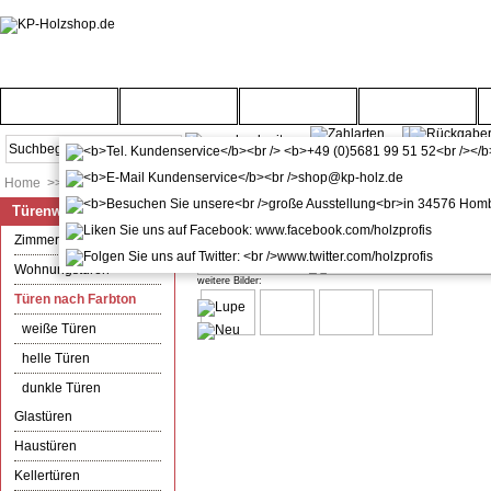
Startseite
Türenwelt
Bodenwelt
Gartenwelt
Home
>>
Türenwelt
>>
Türen nach Farbton
Türenwelt
Zimmertür mit Zarge CPL Rauche
Zimmertüren
Wohnungstüren
weitere Bilder:
Türen nach Farbton
weiße Türen
helle Türen
dunkle Türen
Glastüren
Haustüren
Kellertüren