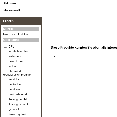
Aktionen
Markenwelt
Filtern
Rubrik
Türen nach Farbton
Oberfläche
CPL
Diese Produkte könnten Sie ebenfalls intere
echtholzfurniert
weisslack
beschichtet
lackiert
chromfrei
kesseldruckimprägniert
verzinkt
geräuchert
gebürstet
matt gebürstet
1-seitig geriffelt
1-seitig genutet
gehobelt
Kanten gefast