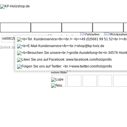
Startseite
Türenwelt
Bodenwelt
Gartenwelt
Zurück zur Startseite
kuporta Haustür Element Alumin
weitere Bilder: