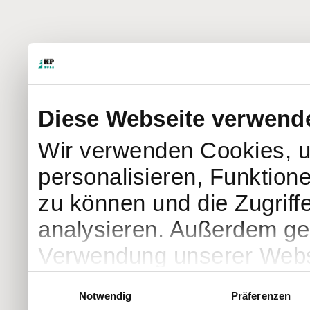
Diese Webseite verwend
Wir verwenden Cookies, u
personalisieren, Funktion
zu können und die Zugriff
analysieren. Außerdem geb
Verwendung unserer Websi
soziale Medien, Werbung 
Einwilligungsauswahl
Notwendig
Präferenzen
Partner führen diese Info