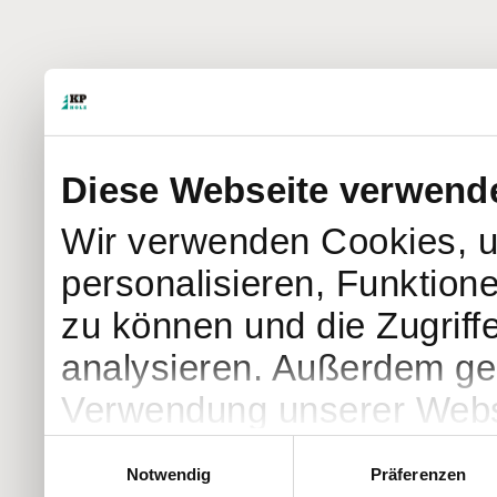
Diese Webseite verwend
Wir verwenden Cookies, u
personalisieren, Funktion
zu können und die Zugriff
analysieren. Außerdem geb
Verwendung unserer Websi
soziale Medien, Werbung 
Einwilligungsauswahl
Notwendig
Präferenzen
Partner führen diese Info