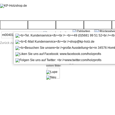
Startseite
Türenwelt
Bodenwelt
Gartenwelt
Zurück zur Startseite
kuporta Ganzglastür Chromspieg
weitere Bilder: