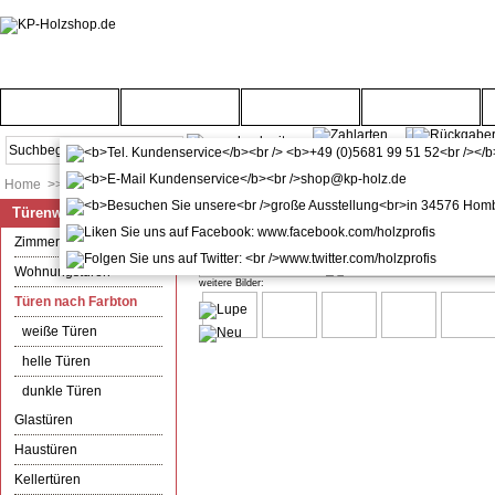
Startseite
Türenwelt
Bodenwelt
Gartenwelt
Home
>>
Türenwelt
>>
Türen nach Farbton
Türenwelt
Zimmertür mit Zarge CPL Uni gr
Zimmertüren
Wohnungstüren
weitere Bilder:
Türen nach Farbton
weiße Türen
helle Türen
dunkle Türen
Glastüren
Haustüren
Kellertüren