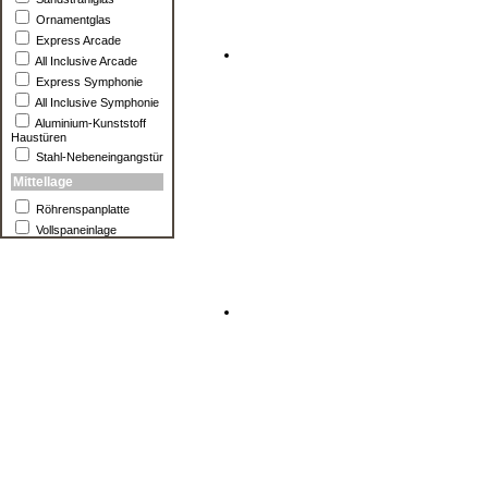
Ornamentglas
Express Arcade
All Inclusive Arcade
Express Symphonie
All Inclusive Symphonie
Aluminium-Kunststoff
Haustüren
Stahl-Nebeneingangstür
Mittellage
Röhrenspanplatte
Vollspaneinlage