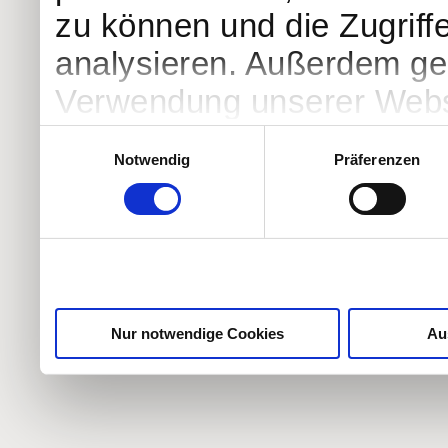
zu können und die Zugriff
analysieren. Außerdem geb
Verwendung unserer Websi
soziale Medien, Werbung 
Einwilligungsauswahl
Notwendig
Präferenzen
Partner führen diese Info
weiteren Daten zusammen, 
haben oder die sie im Ra
gesammelt haben.
Nur notwendige Cookies
Au