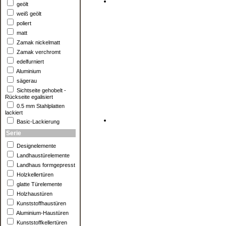
geölt
weiß geölt
poliert
matt
Zamak nickelmatt
Zamak verchromt
edelfurniert
Aluminium
sägerau
Sichtseite gehobelt -
Rückseite egalisiert
0.5 mm Stahlplatten
lackiert
Basic-Lackierung
Serie
Designelemente
Landhaustürelemente
Landhaus formgepresst
Holzkellertüren
glatte Türelemente
Holzhaustüren
Kunststoffhaustüren
Aluminium-Haustüren
Kunststoffkellertüren