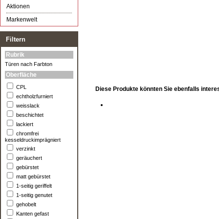
Aktionen
Markenwelt
Filtern
Rubrik
Türen nach Farbton
Oberfläche
CPL
Diese Produkte könnten Sie ebenfalls intere
echtholzfurniert
weisslack
beschichtet
lackiert
chromfrei
kesseldruckimprägniert
verzinkt
geräuchert
gebürstet
matt gebürstet
1-seitig geriffelt
1-seitig genutet
gehobelt
Kanten gefast