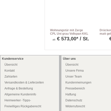
Wohnungstür mit Zarge
Drücker
CPL Uni grau Vollspan KKL
matt geb
II 27db Rundkante
PZ-Rose
€
573,00* / St.
ab
Kundenservice
Über uns
Übersicht
Übersicht
Kontakt
Unsere Firma
Zahlarten
Unser Team
Versandkosten & Lieferzeiten
Kundenmeinungen
Anfrage & Bestellung
Pressebereich
Allgemeine Kundeninfo
Haftung
Heimwerker -Tipps-
Datenschutz
Freiwilliges Rückgaberecht
Widerrufsrecht