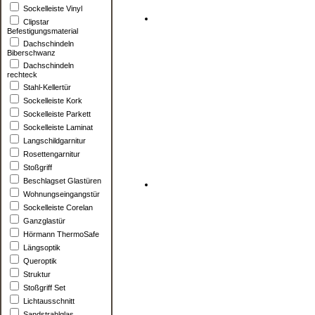
Sockelleiste Vinyl
Clipstar
Befestigungsmaterial
Dachschindeln
Biberschwanz
Dachschindeln
rechteck
Stahl-Kellertür
Sockelleiste Kork
Sockelleiste Parkett
Sockelleiste Laminat
Langschildgarnitur
Rosettengarnitur
Stoßgriff
Beschlagset Glastüren
Wohnungseingangstür
Sockelleiste Corelan
Ganzglastür
Hörmann ThermoSafe
Längsoptik
Queroptik
Struktur
Stoßgriff Set
Lichtausschnitt
Sandstrahlglas