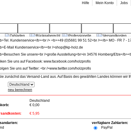
Hilfe
Mein Konto
Jobs
enwelt
Gartenwelt
Wohnwelt
Service
Wide
-Info
n Preise verstehen sich inkl. MwSt.
Sie zunächst das Versand-Land aus. Auf Basis des gewählten Landes können wir 
:
neu berechnen
Deutschland
nkorb:
€ 0,00
rsandkosten:
€ 5,95
sandarten:
verfügbare Zahlarten:
and
PayPal