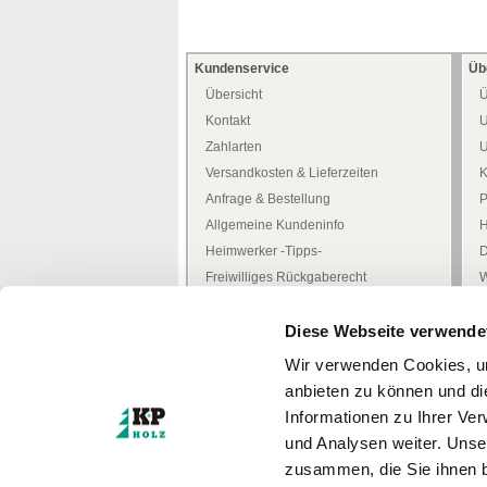
Kundenservice
Üb
Übersicht
Ü
Kontakt
U
Zahlarten
U
Versandkosten & Lieferzeiten
K
Anfrage & Bestellung
P
Allgemeine Kundeninfo
H
Heimwerker -Tipps-
D
Freiwilliges Rückgaberecht
W
Mediathek
W
Diese Webseite verwende
Zertifizierungen
Türenkonfigurator
I
Wir verwenden Cookies, um
anbieten zu können und di
Informationen zu Ihrer Ve
* Alle Preise inkl. MwSt.
zzgl. Versandkosten
und Analysen weiter. Unse
© Kufferath + Prüssing GmbH
zusammen, die Sie ihnen b