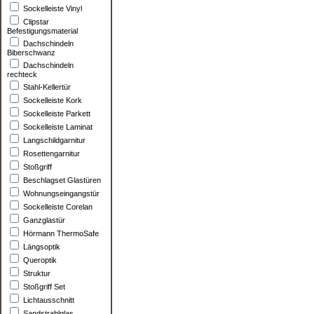
Sockelleiste Vinyl
Clipstar
Befestigungsmaterial
Dachschindeln
Biberschwanz
Dachschindeln
rechteck
Stahl-Kellertür
Sockelleiste Kork
Sockelleiste Parkett
Sockelleiste Laminat
Langschildgarnitur
Rosettengarnitur
Stoßgriff
Beschlagset Glastüren
Wohnungseingangstür
Sockelleiste Corelan
Ganzglastür
Hörmann ThermoSafe
Längsoptik
Queroptik
Struktur
Stoßgriff Set
Lichtausschnitt
Sandstrahlglas