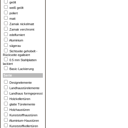
geölt
weiß geölt
poliert
matt
Zamak nickelmatt
Zamak verchromt
edelfurniert
Aluminium
sägerau
Sichtseite gehobelt -
Rückseite egalisiert
0.5 mm Stahlplatten
lackiert
Basic-Lackierung
Serie
Designelemente
Landhaustürelemente
Landhaus formgepresst
Holzkellertüren
glatte Türelemente
Holzhaustüren
Kunststoffhaustüren
Aluminium-Haustüren
Kunststoffkellertüren