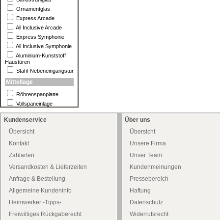
Ornamentglas
Express Arcade
All Inclusive Arcade
Express Symphonie
All Inclusive Symphonie
Aluminium-Kunststoff
Haustüren
Stahl-Nebeneingangstür
Mittellage
Röhrenspanplatte
Vollspaneinlage
Kundenservice
Über uns
Übersicht
Übersicht
Kontakt
Unsere Firma
Zahlarten
Unser Team
Versandkosten & Lieferzeiten
Kundenmeinungen
Anfrage & Bestellung
Pressebereich
Allgemeine Kundeninfo
Haftung
Heimwerker -Tipps-
Datenschutz
Freiwilliges Rückgaberecht
Widerrufsrecht