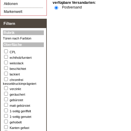
verfügbare Versandarten:
Aktionen
Postversand
Markenwelt
Filtern
Rubrik
Türen nach Farbton
Oberfläche
CPL
echtholzfurniert
weisslack
beschichtet
lackiert
chromfrei
kesseldruckimprägniert
verzinkt
geräuchert
gebürstet
matt gebürstet
1-seitig geriffelt
1-seitig genutet
gehobelt
Kanten gefast