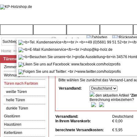
Startseite
Türenwelt
Bodenwelt
Gartenwelt
Home
>>
Türenwelt
>>
Türen nach Farbton
Türenwelt
Versandkosten-Info
Alle angegebenen Preise verstehen sich inkl. Mw
Zimmertüren
Wohnungstüren
Bitte wählen Sie zunächst das Versand-Land a
Türen nach Farbton
Versandland:
weiße Türen
den aktuellen Artikel "
Zim
Berechnung einbeziehen?
helle Türen
dunkle Türen
Glastüren
Versandland:
Deutschland
In Ihrem Warenkorb:
€ 0,00
Haustüren
berechnete Versandkosten:
€ 5,95
Kellertüren