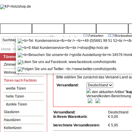
Startseite
Türenwelt
Bodenwelt
Gartenwelt
Home
>>
Türenwelt
>>
Türen nach Farbton
Türenwelt
Versandkosten-Info
Alle angegebenen Preise verstehen sich inkl. Mw
Zimmertüren
Wohnungstüren
Bitte wählen Sie zunächst das Versand-Land a
Türen nach Farbton
Versandland:
weiße Türen
den aktuellen Artikel "
kup
Versandkosten-Berechnung
helle Türen
dunkle Türen
Glastüren
Versandland:
Deutschland
In Ihrem Warenkorb:
€ 0,00
Haustüren
berechnete Versandkosten:
€ 5,95
Kellertüren