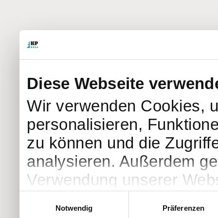
Diese Webseite verwend
Wir verwenden Cookies, u
personalisieren, Funktion
zu können und die Zugriff
analysieren. Außerdem geb
Verwendung unserer Websi
soziale Medien, Werbung 
Einwilligungsauswahl
Notwendig
Präferenzen
Partner führen diese Info