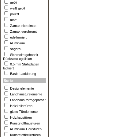
geölt
weiß geölt
poliert
matt
Zamak nickelmatt
Zamak verchromt
edelfurniert
Aluminium
sägerau
Sichtseite gehobelt -
Rückseite egalisiert
0.5 mm Stahlplatten
lackiert
Basic-Lackierung
Serie
Designelemente
Landhaustürelemente
Landhaus formgepresst
Holzkellertüren
glatte Türelemente
Holzhaustüren
Kunststoffhaustüren
Aluminium-Haustüren
Kunststoffkellertüren