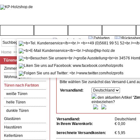
Startseite
Türenwelt
Bodenwelt
Gartenwelt
Home
>>
Türenwelt
>>
Türen nach Farbton
Türenwelt
Versandkosten-Info
Alle angegebenen Preise verstehen sich inkl. Mw
Zimmertüren
Wohnungstüren
Bitte wählen Sie zunächst das Versand-Land a
Türen nach Farbton
Versandland:
weiße Türen
den aktuellen Artikel "
Zim
einbeziehen?
helle Türen
dunkle Türen
Glastüren
Versandland:
Deutschland
In Ihrem Warenkorb:
€ 0,00
Haustüren
berechnete Versandkosten:
€ 5,95
Kellertüren