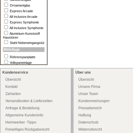
Ornamentglas
Express Arcade
All Inclusive Arcade
Express Symphonie
All Inclusive Symphonie
Aluminium-Kunststoff
Haustüren
Stahl-Nebeneingangstür
Mittellage
Röhrenspanplatte
Vollspaneinlage
Kundenservice
Über uns
Übersicht
Übersicht
Kontakt
Unsere Firma
Zahlarten
Unser Team
Versandkosten & Lieferzeiten
Kundenmeinungen
Anfrage & Bestellung
Pressebereich
Allgemeine Kundeninfo
Haftung
Heimwerker -Tipps-
Datenschutz
Freiwilliges Rückgaberecht
Widerrufsrecht