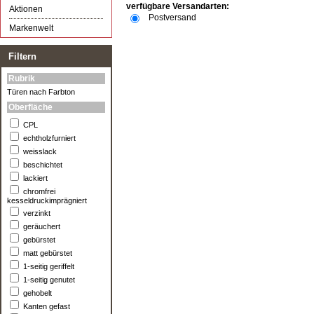
verfügbare Versandarten:
Aktionen
Postversand
Markenwelt
Filtern
Rubrik
Türen nach Farbton
Oberfläche
CPL
echtholzfurniert
weisslack
beschichtet
lackiert
chromfrei
kesseldruckimprägniert
verzinkt
geräuchert
gebürstet
matt gebürstet
1-seitig geriffelt
1-seitig genutet
gehobelt
Kanten gefast