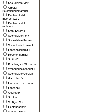
Sockelleiste Vinyl
Clipstar
Befestigungsmaterial
Dachschindeln
Biberschwanz
Dachschindeln
rechteck
Stahl-Kellertür
Sockelleiste Kork
Sockelleiste Parkett
Sockelleiste Laminat
Langschildgarnitur
Rosettengarnitur
Stoßgriff
Beschlagset Glastüren
Wohnungseingangstür
Sockelleiste Corelan
Ganzglastür
Hörmann ThermoSafe
Längsoptik
Queroptik
Struktur
Stoßgriff Set
Lichtausschnitt
Sandstrahlglas