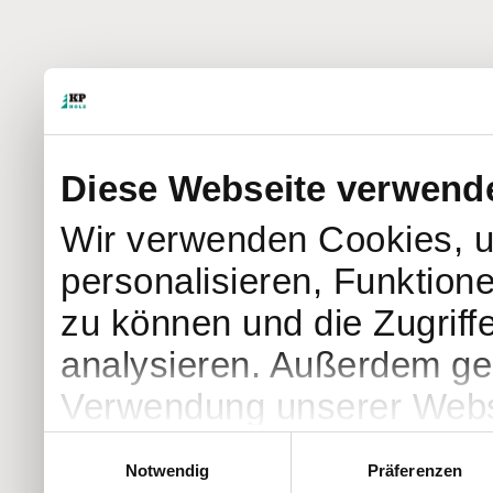
Diese Webseite verwend
Wir verwenden Cookies, u
personalisieren, Funktion
zu können und die Zugriff
analysieren. Außerdem geb
Verwendung unserer Websi
soziale Medien, Werbung 
Einwilligungsauswahl
Notwendig
Präferenzen
Partner führen diese Info