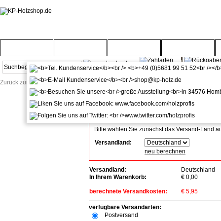
Startseite
Türenwelt
Bodenwelt
Gartenwelt
Zurück zur Startseite
Versandkosten-Info
Alle angegebenen Preise verstehen sich inkl. Mw
Bitte wählen Sie zunächst das Versand-Land a
Versandland:
neu berechnen
Versandland:
Deutschland
In Ihrem Warenkorb:
€ 0,00
berechnete Versandkosten:
€ 5,95
verfügbare Versandarten:
Postversand