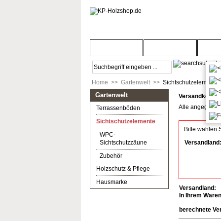
Startseite
Türenwelt
Bod
Home
>>
Gartenwelt
>>
Sichtschutzelemente
Gartenwelt
Versandkosten
Alle angegebene
Terrassenböden
Sichtschutzelemente
Bitte wählen 
WPC-
Sichtschutzzäune
Versandland
Zubehör
Holzschutz & Pflege
Hausmarke
Versandland:
In Ihrem Ware
berechnete Ve