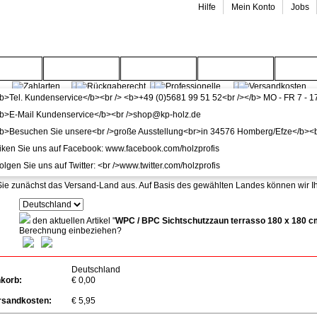
Hilfe
Mein Konto
Jobs
enwelt
Gartenwelt
Wohnwelt
Service
Wide
-Info
n Preise verstehen sich inkl. MwSt.
Sie zunächst das Versand-Land aus. Auf Basis des gewählten Landes können wir 
:
den aktuellen Artikel "
WPC / BPC Sichtschutzzaun terrasso 180 x 180 cm
Berechnung einbeziehen?
Deutschland
nkorb:
€ 0,00
rsandkosten:
€ 5,95