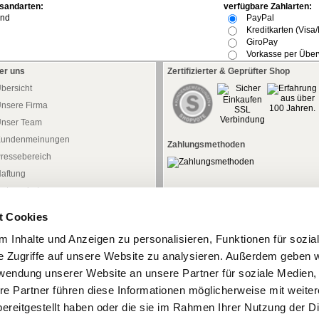
sandarten:
verfügbare Zahlarten:
and
PayPal
Kreditkarten (Visa
GiroPay
Vorkasse per Übe
er uns
Zertifizierter & Geprüfter Shop
bersicht
nsere Firma
nser Team
undenmeinungen
Zahlungsmethoden
ressebereich
aftung
atenschutz
iderrufsrecht
t Cookies
iderrufsformular
 Inhalte und Anzeigen zu personalisieren, Funktionen für sozia
AGB
e Zugriffe auf unsere Website zu analysieren. Außerdem geben w
mpressum
rwendung unserer Website an unsere Partner für soziale Medien
re Partner führen diese Informationen möglicherweise mit weite
ereitgestellt haben oder die sie im Rahmen Ihrer Nutzung der D