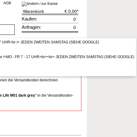
AGB
Warenkorb
€ 0,00
*
Kaufen:
0
Anfragen:
0
rruf
zur Kasse
* Preis inkl. MwSt,
zzgl. Vers.kosten
Ihnen die Versandkosten berechnen.
 Life M01 dark grey
" in die Versandkosten-