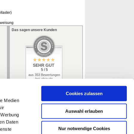
/Master)
rweisung
Das sagen unsere Kunden
SEHR GUT
5 / 5
aus 353 Bewertungen
bei: ebay.de,
amazon.de
Cookies zulassen
le Medien
ir
Auswahl erlauben
, Werbung
ren Daten
Nur notwendige Cookies
ienste