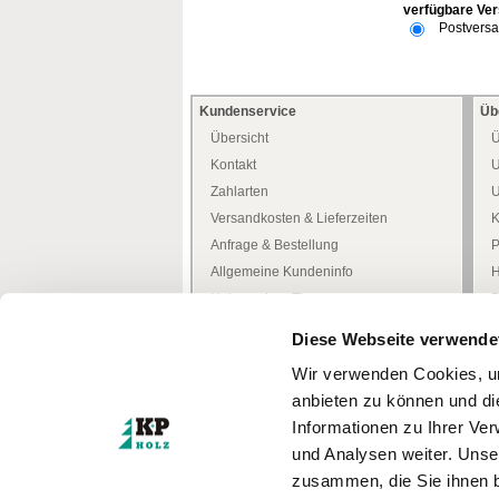
verfügbare Ver
Postvers
Kundenservice
Üb
Übersicht
Ü
Kontakt
U
Zahlarten
U
Versandkosten & Lieferzeiten
K
Anfrage & Bestellung
P
Allgemeine Kundeninfo
H
Heimwerker -Tipps-
D
Freiwilliges Rückgaberecht
W
Diese Webseite verwende
Mediathek
W
Wir verwenden Cookies, um
Zertifizierungen
anbieten zu können und di
Türenkonfigurator
I
Informationen zu Ihrer Ve
und Analysen weiter. Unse
* Alle Preise inkl. MwSt.
zzgl. Versandkosten
zusammen, die Sie ihnen b