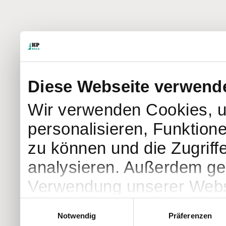
Diese Webseite verwend
Wir verwenden Cookies, u
personalisieren, Funktion
zu können und die Zugriff
analysieren. Außerdem geb
Verwendung unserer Websi
soziale Medien, Werbung 
Einwilligungsauswahl
Notwendig
Präferenzen
Partner führen diese Info