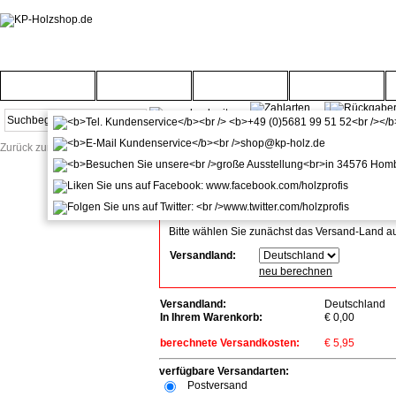
Startseite
Türenwelt
Bodenwelt
Gartenwelt
Zurück zur Startseite
Versandkosten-Info
Alle angegebenen Preise verstehen sich inkl. Mw
Bitte wählen Sie zunächst das Versand-Land a
Versandland:
neu berechnen
Versandland:
Deutschland
In Ihrem Warenkorb:
€ 0,00
berechnete Versandkosten:
€ 5,95
verfügbare Versandarten:
Postversand