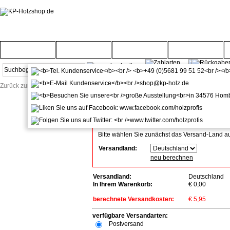
Startseite
Türenwelt
Bodenwelt
Gartenwelt
Zurück zur Startseite
Versandkosten-Info
Alle angegebenen Preise verstehen sich inkl. Mw
Bitte wählen Sie zunächst das Versand-Land a
Versandland:
neu berechnen
Versandland:
Deutschland
In Ihrem Warenkorb:
€ 0,00
berechnete Versandkosten:
€ 5,95
verfügbare Versandarten:
Postversand