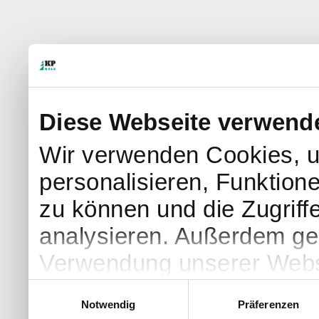
Diese Webseite verwend
Wir verwenden Cookies, u
personalisieren, Funktion
zu können und die Zugriff
analysieren. Außerdem geb
Verwendung unserer Websi
soziale Medien, Werbung 
Einwilligungsauswahl
Notwendig
Präferenzen
Partner führen diese Info