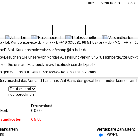
Hilfe
Mein Konto
Jobs
enwelt
Gartenwelt
Wohnwelt
Service
Wide
-Info
n Preise verstehen sich inkl. MwSt.
Sie zunächst das Versand-Land aus. Auf Basis des gewählten Landes können wir 
:
neu berechnen
Deutschland
nkorb:
€ 0,00
rsandkosten:
€ 5,95
sandarten:
verfügbare Zahlarten:
and
PayPal