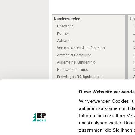
Kundenservice
Üb
Übersicht
Ü
Kontakt
U
Zahlarten
U
Versandkosten & Lieferzeiten
K
Anfrage & Bestellung
P
Allgemeine Kundeninfo
H
Heimwerker -Tipps-
D
Freiwilliges Rückgaberecht
W
Mediathek
W
Diese Webseite verwende
Zertifizierungen
Türenkonfigurator
I
Wir verwenden Cookies, um
anbieten zu können und di
Informationen zu Ihrer Ve
* Alle Preise inkl. MwSt.
zzgl. Versandkosten
und Analysen weiter. Unse
© Kufferath + Prüssing GmbH
zusammen, die Sie ihnen b