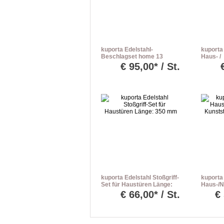
kuporta Edelstahl-
kuporta
Beschlagset home 13
Haus- /
Drücker/Drücker
Nebenei
€
95,00* / St.
Befesti
kuporta Edelstahl Stoßgriff-
kuporta
Set für Haustüren Länge:
Haus-/N
350 mm
Kunststo
€
66,00* / St.
€
versch.