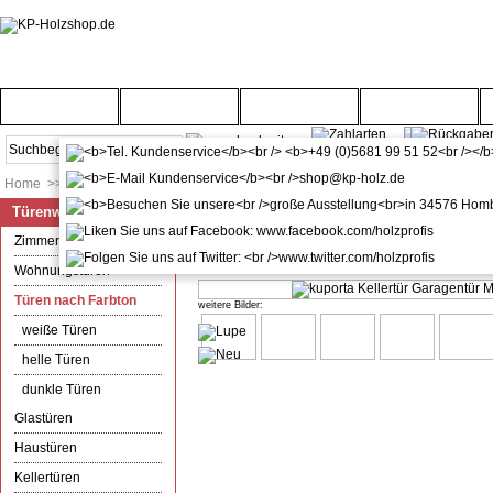
Startseite
Türenwelt
Bodenwelt
Gartenwelt
Home
>>
Türenwelt
>>
Türen nach Farbton
Türenwelt
kuporta Kellertür Garagentür Mo
Zimmertüren
Durchschnitts-Bewertung:
(1)
Wohnungstüren
Türen nach Farbton
weitere Bilder:
weiße Türen
helle Türen
dunkle Türen
Glastüren
Haustüren
Kellertüren