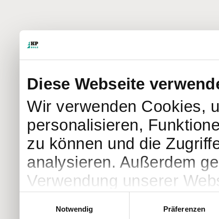
Diese Webseite verwend
Wir verwenden Cookies, u
personalisieren, Funktion
zu können und die Zugriff
analysieren. Außerdem geb
Verwendung unserer Websi
soziale Medien, Werbung 
Einwilligungsauswahl
Notwendig
Präferenzen
Partner führen diese Info