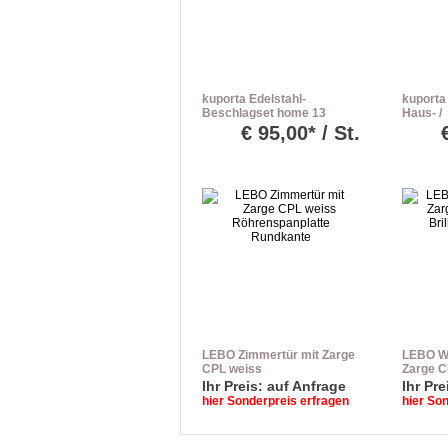
kuporta Edelstahl-
kuporta
Beschlagset home 13
Haus- /
Drücker/Drücker
Nebenei
€
95,00* / St.
Befesti
LEBO Zimmertür mit Zarge
LEBO W
CPL weiss
Zarge C
Röhrenspanplatte
Brillant
Ihr Preis: auf Anfrage
Ihr Pre
Rundkante
Rundka
hier Sonderpreis erfragen
hier So