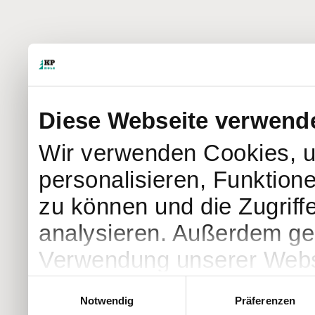
Diese Webseite verwend
Wir verwenden Cookies, u
personalisieren, Funktion
zu können und die Zugriff
analysieren. Außerdem geb
Verwendung unserer Websi
soziale Medien, Werbung 
Einwilligungsauswahl
Notwendig
Präferenzen
Partner führen diese Info