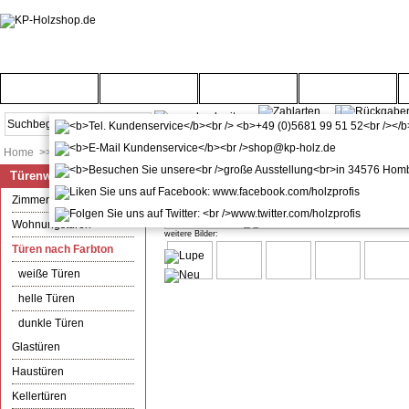
Startseite
Türenwelt
Bodenwelt
Gartenwelt
Home
>>
Türenwelt
>>
Türen nach Farbton
Türenwelt
kuporta Kellertür Garagentür Mo
Zimmertüren
Wohnungstüren
weitere Bilder:
Türen nach Farbton
weiße Türen
helle Türen
dunkle Türen
Glastüren
Haustüren
Kellertüren