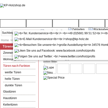
Startseite
Türenwelt
Bodenwelt
Gartenwelt
Home
>>
Türenwelt
>>
Türen nach Farbton
Türenwelt
kuporta Mod. Rimini Haustür Kuns
Zimmertüren
Wohnungstüren
weitere Bilder:
Türen nach Farbton
weiße Türen
helle Türen
dunkle Türen
Glastüren
Haustüren
Kellertüren