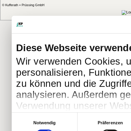
© Kufferath + Prüssing GmbH
Diese Webseite verwend
Wir verwenden Cookies, u
personalisieren, Funktion
zu können und die Zugriff
analysieren. Außerdem geb
Verwendung unserer Websi
soziale Medien, Werbung 
Einwilligungsauswahl
Notwendig
Präferenzen
Partner führen diese Info