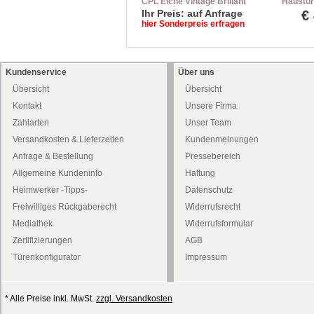
CPL Eiche Vintage Brillant
Haustür
Röhrenspanplatte
inkl. St
Ihr Preis: auf Anfrage
€
Rundkante
hier Sonderpreis erfragen
Kundenservice
Über uns
Übersicht
Übersicht
Kontakt
Unsere Firma
Zahlarten
Unser Team
Versandkosten & Lieferzeiten
Kundenmeinungen
Anfrage & Bestellung
Pressebereich
Allgemeine Kundeninfo
Haftung
Heimwerker -Tipps-
Datenschutz
Freiwilliges Rückgaberecht
Widerrufsrecht
Mediathek
Widerrufsformular
Zertifizierungen
AGB
Türenkonfigurator
Impressum
* Alle Preise inkl. MwSt.
zzgl. Versandkosten