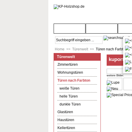
Startseite
Türenwelt
Bod
Home
>>
Türenwelt
>>
Türen nach Farbton
Türenwelt
kuporta M
Zimmertüren
Wohnungstüren
weitere Bilder:
Türen nach Farbton
weiße Türen
helle Türen
dunkle Türen
Glastüren
Haustüren
Kellertüren