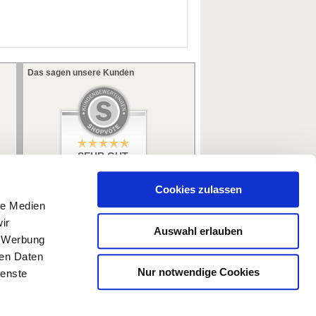
Das sagen unsere Kunden
SEHR GUT
5 / 5
aus 353 Bewertungen
bei: ebay.de,
Cookies zulassen
amazon.de
le Medien
ir
Auswahl erlauben
, Werbung
ren Daten
Nur notwendige Cookies
ienste