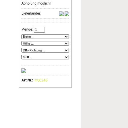
Abholung möglich!
Lieferländer:
Menge:
Art.Nr.:
m00246