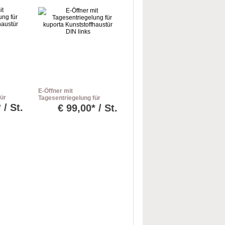
E-Öffner mit
für
Tagesentriegelung für
haustür
kuporta Kunststoffhaustür
 / St.
€
99,00* / St.
DIN links