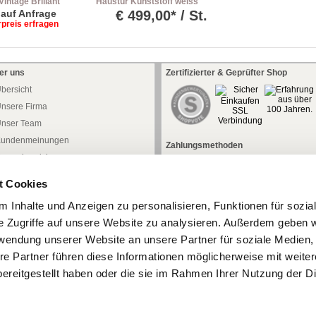
intage Brillant
Haustür Kunststoff weiss
platte
inkl. Stoßgriff/PZ-Zylinder
: auf Anfrage
€
499,00* / St.
rpreis erfragen
er uns
Zertifizierter & Geprüfter Shop
bersicht
nsere Firma
nser Team
undenmeinungen
Zahlungsmethoden
ressebereich
aftung
t Cookies
atenschutz
 Inhalte und Anzeigen zu personalisieren, Funktionen für sozia
iderrufsrecht
e Zugriffe auf unsere Website zu analysieren. Außerdem geben w
iderrufsformular
rwendung unserer Website an unsere Partner für soziale Medien
AGB
re Partner führen diese Informationen möglicherweise mit weite
mpressum
ereitgestellt haben oder die sie im Rahmen Ihrer Nutzung der D