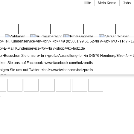
Hilfe
Mein Konto
Jobs
enwelt
Gartenwelt
Wohnwelt
Service
Wide
od. Rimini Haustür Kunststoff anthrazit inkl. Stoßgriff/