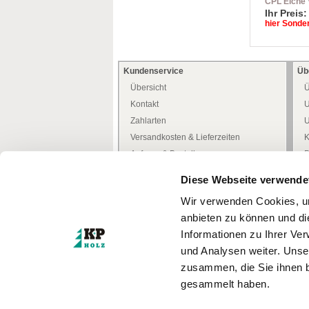
CPL Eiche V
Röhrenspan
Ihr Preis
Rundkante
hier Sonde
Kundenservice
Üb
Übersicht
Ü
Kontakt
U
Zahlarten
U
Versandkosten & Lieferzeiten
K
Anfrage & Bestellung
P
Allgemeine Kundeninfo
H
Diese Webseite verwende
Heimwerker -Tipps-
D
Wir verwenden Cookies, um
Freiwilliges Rückgaberecht
W
anbieten zu können und di
Mediathek
W
Informationen zu Ihrer Ve
Zertifizierungen
und Analysen weiter. Unse
Türenkonfigurator
I
zusammen, die Sie ihnen b
gesammelt haben.
* Alle Preise inkl. MwSt.
zzgl. Versandkosten