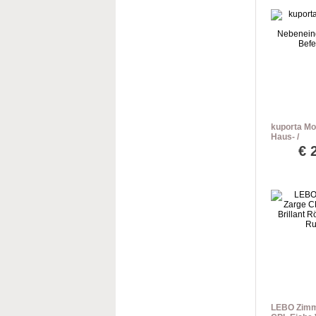
kuporta Mo
Haus- /
Nebeneinga
€
Befestigun
LEBO Zimme