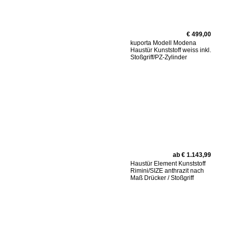
€ 499,00
kuporta Modell Modena
Haustür Kunststoff weiss inkl.
Stoßgriff/PZ-Zylinder
ab € 1.143,99
Haustür Element Kunststoff
Rimini/SIZE anthrazit nach
Maß Drücker / Stoßgriff