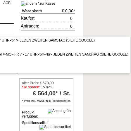
AGB
Warenkorb
€ 0,00
*
Kaufen:
0
Anfragen:
0
rruf
zur Kasse
* Preis inkl. MwSt,
zzgl. Vers.kosten
PZ-Zylinder
alter Preis:
€ 670,00
Sie sparen:
15.82%
€
564,00* / St.
* Preis inkl. MwSt.
zzgl. Versandkosten
Produkt
verfügbar:
Speditionsartikel