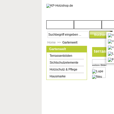
Startseite
Türenwelt
Bod
Home
>>
Gartenwelt
Gartenwelt
terrasso 
Terrassenböden
Sichtschutzelemente
weitere Bilder:
Holzschutz & Pflege
Hausmarke