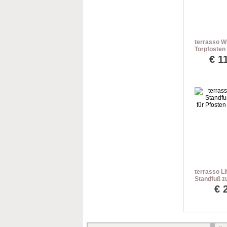
terrasso W
Torpfosten
einbetonier
€
11
237 cm
terrasso Li
Standfuß z
Pfosten Si
€