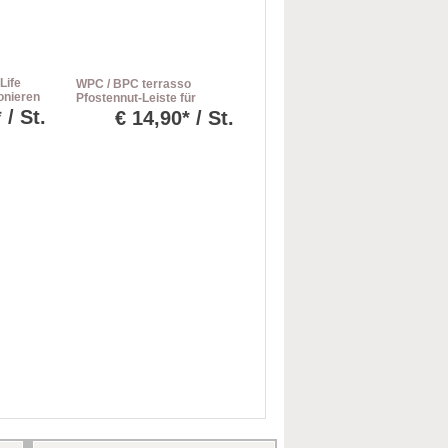
Life
WPC / BPC terrasso
onieren
Pfostennut-Leiste für
m
Pfosten Life dark grey
 / St.
€
14,90* / St.