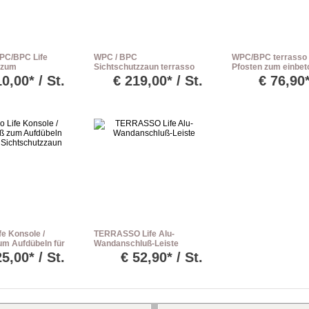
PC/BPC Life
WPC / BPC
WPC/BPC terrasso 
 zum
Sichtschutzzaun terrasso
Pfosten zum einbet
en dark grey L:
180 x 180 cm Life M01 dark
dark grey L: 240 c
0,00* / St.
€
219,00* / St.
€
76,90*
grey
fe Konsole /
TERRASSO Life Alu-
um Aufdübeln für
Wandanschluß-Leiste
chtschutzzaun
25,00* / St.
€
52,90* / St.