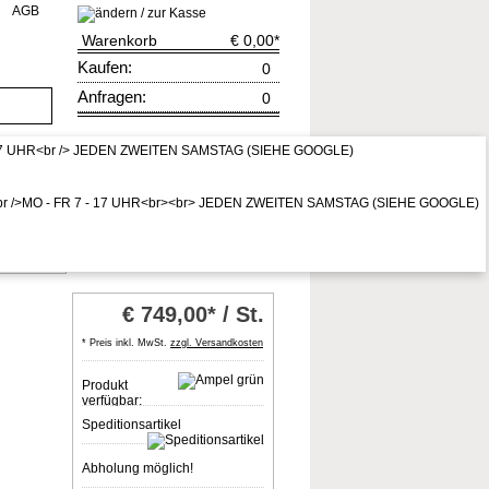
AGB
Warenkorb
€ 0,00
*
Kaufen:
0
Anfragen:
0
rruf
zur Kasse
* Preis inkl. MwSt,
zzgl. Vers.kosten
rk grey
€
749,00* / St.
* Preis inkl. MwSt.
zzgl. Versandkosten
Produkt
verfügbar:
Speditionsartikel
Abholung möglich!