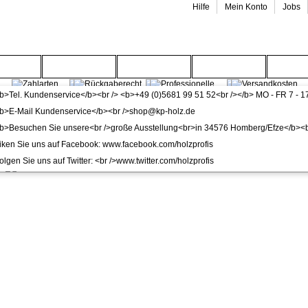
Hilfe
Mein Konto
Jobs
enwelt
Gartenwelt
Wohnwelt
Service
Wide
WPC / BPC Tor für Sichtschutzzaun 100 x 180 cm Life da