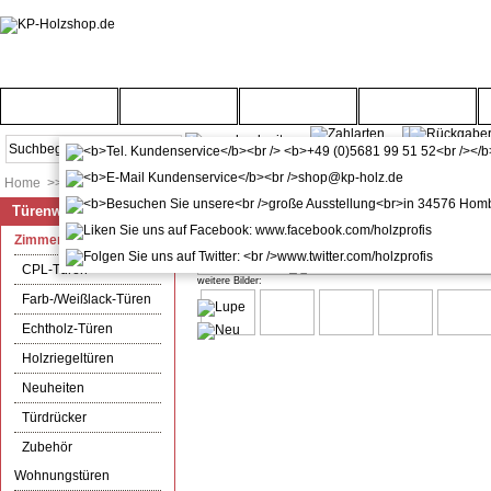
Startseite
Türenwelt
Bodenwelt
Gartenwelt
Home
>>
Türenwelt
>>
Zimmertüren
Türenwelt
WPC / BPC Sichtschutzzaun terra
Zimmertüren
CPL-Türen
weitere Bilder:
Farb-/Weißlack-Türen
Echtholz-Türen
Holzriegeltüren
Neuheiten
Türdrücker
Zubehör
Wohnungstüren