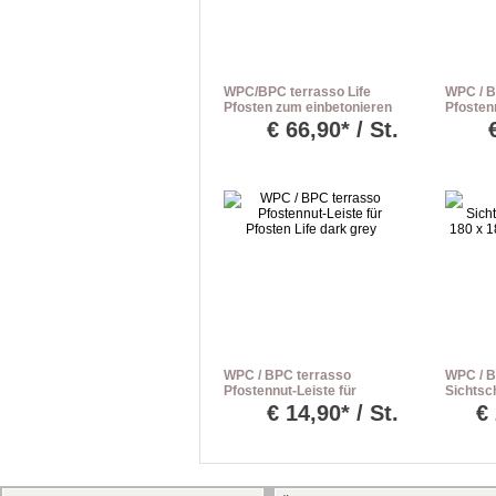
WPC/BPC terrasso Life
WPC / B
Pfosten zum einbetonieren
Pfostenn
terrabraun L: 240 cm
Pfosten 
€
66,90* / St.
WPC / BPC terrasso
WPC / 
Pfostennut-Leiste für
Sichtsc
Pfosten Life dark grey
180 x 1
€
14,90* / St.
€
grey