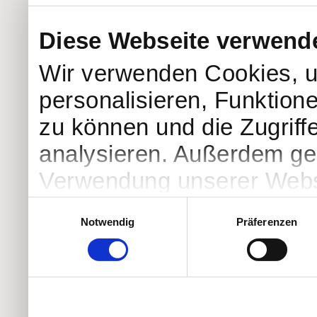
Diese Webseite verwend
Wir verwenden Cookies, u
personalisieren, Funktion
zu können und die Zugriff
analysieren. Außerdem geb
Verwendung unserer Websi
soziale Medien, Werbung 
Einwilligungsauswahl
Notwendig
Präferenzen
Partner führen diese Info
weiteren Daten zusammen, 
haben oder die sie im Ra
gesammelt haben.