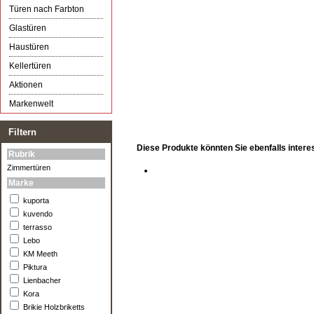
Türen nach Farbton
Glastüren
Haustüren
Kellertüren
Aktionen
Markenwelt
Filtern
Diese Produkte könnten Sie ebenfalls intere
Rubrik
Zimmertüren
Marke
kuporta
kuvendo
terrasso
Lebo
KM Meeth
Piktura
Lienbacher
Kora
Brikie Holzbriketts