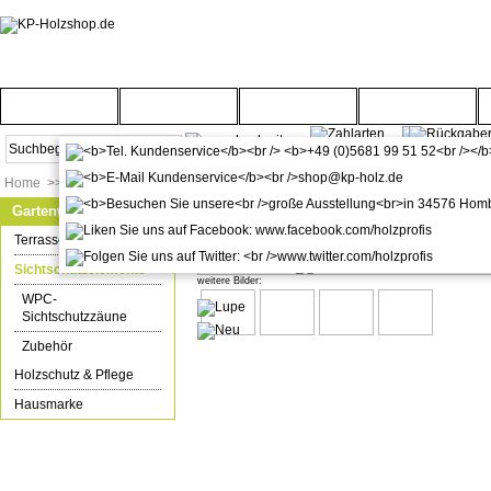
Startseite
Türenwelt
Bodenwelt
Gartenwelt
Home
>>
Gartenwelt
>>
Sichtschutzelemente
Gartenwelt
WPC / BPC Sichtschutzzaun terra
Terrassenböden
Sichtschutzelemente
weitere Bilder:
WPC-
Sichtschutzzäune
Zubehör
Holzschutz & Pflege
Hausmarke