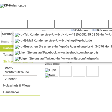
Startseite
Türenwelt
Bodenwelt
Gartenwelt
Home
>>
Gartenwelt
>>
Sichtschutzelemente
Gartenwelt
WPC / BPC Sichtschutzzaun terra
Terrassenböden
Sichtschutzelemente
weitere Bilder:
WPC-
Sichtschutzzäune
Zubehör
Holzschutz & Pflege
Hausmarke