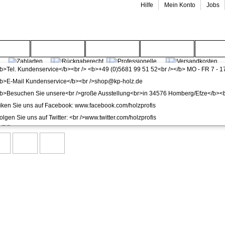
Hilfe
Mein Konto
Jobs
enwelt
Gartenwelt
Wohnwelt
Service
Wide
 Sichtschutzzaun terrasso 180 x 180 cm Life M01 bi-col