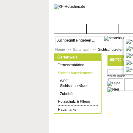
Startseite
Türenwelt
Bod
Home
>>
Gartenwelt
>>
Sichtschutzelemente
Gartenwelt
WPC / BPC
Terrassenböden
Sichtschutzelemente
weitere Bilder:
WPC-
Sichtschutzzäune
Zubehör
Holzschutz & Pflege
Hausmarke