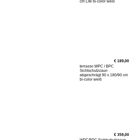
cm Life bi-color weiß
€ 189,00
terrasso WPC / BPC
Sichtschutzzaun
abgeschrägt 90 x 180/90 cm
bi-color weiß
€ 359,00