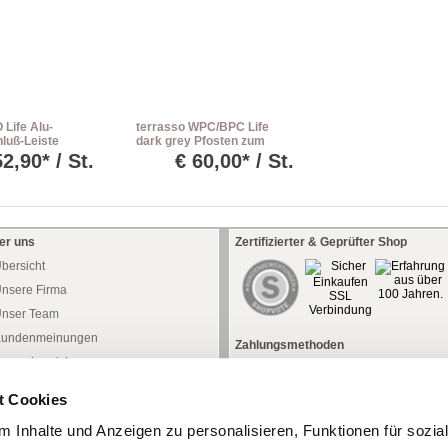
Life Alu-
terrasso WPC/BPC Life
luß-Leiste
dark grey Pfosten zum
einbetonieren L: 150 cm
52,90* / St.
€
60,00* / St.
er uns
Zertifizierter & Geprüfter Shop
bersicht
nsere Firma
nser Team
undenmeinungen
Zahlungsmethoden
ressebereich
aftung
t Cookies
atenschutz
 Inhalte und Anzeigen zu personalisieren, Funktionen für sozia
iderrufsrecht