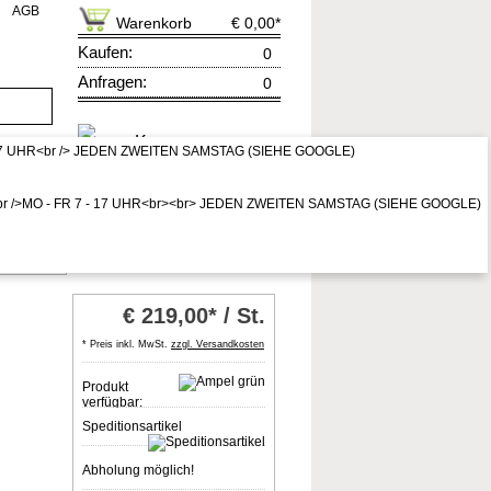
AGB
Warenkorb
€ 0,00
*
Kaufen:
0
Anfragen:
0
rruf
zur Kasse
* Preis inkl. MwSt,
zzgl. Vers.kosten
or weiß
€
219,00* / St.
* Preis inkl. MwSt.
zzgl. Versandkosten
Produkt
verfügbar:
Speditionsartikel
Abholung möglich!