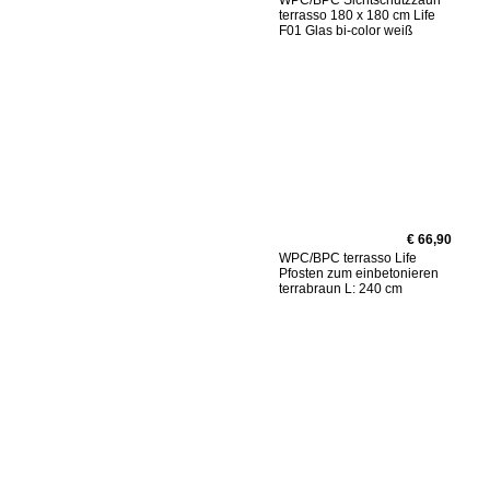
WPC/BPC Sichtschutzzaun
terrasso 180 x 180 cm Life
F01 Glas bi-color weiß
€ 66,90
WPC/BPC terrasso Life
Pfosten zum einbetonieren
terrabraun L: 240 cm