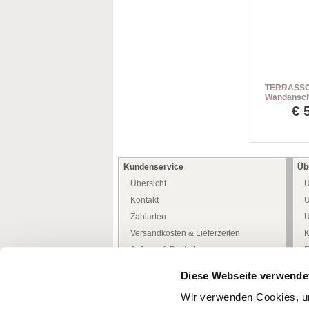
TERRASSO 
Wandansch
€
Kundenservice
Üb
Übersicht
Ü
Kontakt
U
Zahlarten
U
Versandkosten & Lieferzeiten
K
Anfrage & Bestellung
P
Allgemeine Kundeninfo
H
Diese Webseite verwende
Heimwerker -Tipps-
D
Wir verwenden Cookies, um
Freiwilliges Rückgaberecht
W