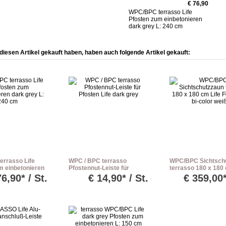
€ 76,90
WPC/BPC terrasso Life
Pfosten zum einbetonieren
dark grey L: 240 cm
diesen Artikel gekauft haben, haben auch folgende Artikel gekauft:
rrasso Life
WPC / BPC terrasso
WPC/BPC Sichtsch
m einbetonieren
Pfostennut-Leiste für
terrasso 180 x 180 
L: 240 cm
Pfosten Life dark grey
F01 Glas bi-color w
76,90* / St.
€
14,90* / St.
€
359,00*