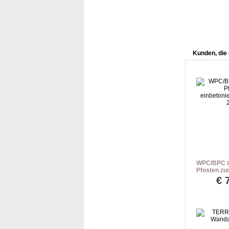
Kunden, die 
WPC/BPC te
Pfosten zu
dark grey 
€