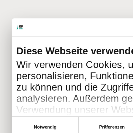
Diese Webseite verwend
Wir verwenden Cookies, u
personalisieren, Funktion
zu können und die Zugriff
analysieren. Außerdem geb
Verwendung unserer Websi
soziale Medien, Werbung 
Einwilligungsauswahl
Notwendig
Präferenzen
Partner führen diese Info