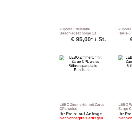
kuporta Edelstahl-
kuporta
Beschlagset home 13
Haus- /
Drücker/Drücker
Nebenei
€
95,00* / St.
Befesti
LEBO Zimmertür mit Zarge
LEBO W
CPL weiss
Zarge C
Röhrenspanplatte
Brillant
Ihr Preis: auf Anfrage
Ihr Pre
Rundkante
Rundka
hier Sonderpreis erfragen
hier So