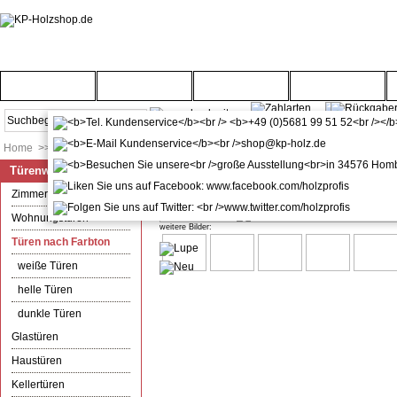
Startseite
Türenwelt
Bodenwelt
Gartenwelt
Home
>>
Türenwelt
>>
Türen nach Farbton
Türenwelt
kuporta Kellertür Garagentür Mo
Zimmertüren
Wohnungstüren
weitere Bilder:
Türen nach Farbton
weiße Türen
helle Türen
dunkle Türen
Glastüren
Haustüren
Kellertüren