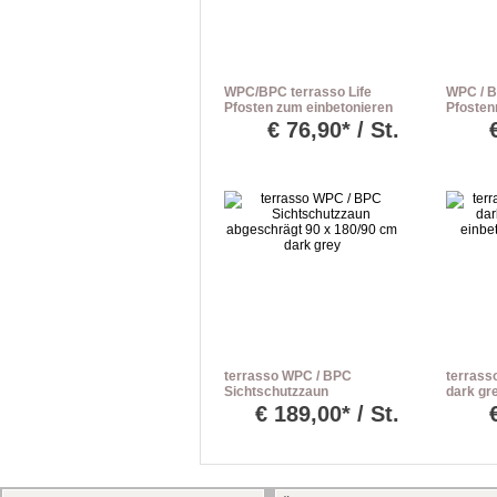
WPC/BPC terrasso Life
WPC / B
Pfosten zum einbetonieren
Pfostenn
dark grey L: 240 cm
Pfosten 
€
76,90* / St.
terrasso WPC / BPC
terrass
Sichtschutzzaun
dark gr
abgeschrägt 90 x 180/90
einbeto
€
189,00* / St.
cm dark grey