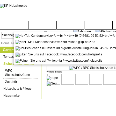
Startseite
Türenwelt
Bodenwelt
Gartenwelt
Home
>>
Gartenwelt
>>
Sichtschutzelemente
Gartenwelt
WPC / BPC Sichtschutzzaun terra
Terrassenböden
Durchschnitts-Bewertung:
(1)
Sichtschutzelemente
WPC-
weitere Bilder:
Sichtschutzzäune
Zubehör
Holzschutz & Pflege
Hausmarke