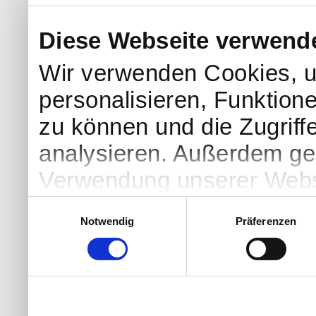
Diese Webseite verwend
Wir verwenden Cookies, u
personalisieren, Funktion
zu können und die Zugriff
analysieren. Außerdem geb
Verwendung unserer Websi
soziale Medien, Werbung 
Einwilligungsauswahl
Notwendig
Präferenzen
Partner führen diese Info
weiteren Daten zusammen, 
haben oder die sie im Ra
gesammelt haben.