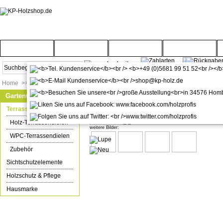
Startseite
Türenwelt
Bodenwelt
Gartenwelt
Home
>>
Gartenwelt
>>
Terrassenböden
Gartenwelt
WPC/BPC Terrassendielen style 
Terrassenböden
Holz-Terrassendielen
weitere Bilder:
WPC-Terrassendielen
Zubehör
Sichtschutzelemente
Holzschutz & Pflege
Hausmarke