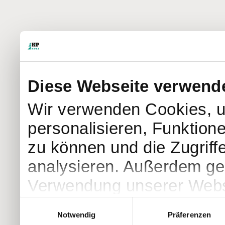
Diese Webseite verwend
Wir verwenden Cookies, u
personalisieren, Funktion
zu können und die Zugriff
analysieren. Außerdem geb
Verwendung unserer Websi
soziale Medien, Werbung 
Einwilligungsauswahl
Notwendig
Präferenzen
Partner führen diese Info