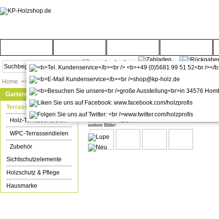
Startseite
Türenwelt
Bodenwelt
Gartenwelt
Home
>>
Gartenwelt
>>
Terrassenböden
Gartenwelt
WPC/BPC Terrassendielen style 
Terrassenböden
Holz-Terrassendielen
weitere Bilder:
WPC-Terrassendielen
Zubehör
Sichtschutzelemente
Holzschutz & Pflege
Hausmarke