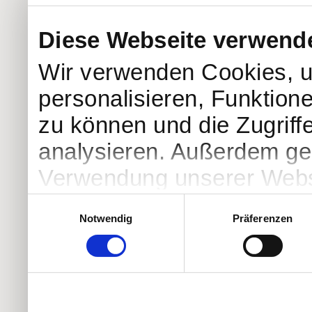
Diese Webseite verwend
Wir verwenden Cookies, u
personalisieren, Funktion
zu können und die Zugriff
analysieren. Außerdem geb
Verwendung unserer Websi
soziale Medien, Werbung 
Einwilligungsauswahl
Notwendig
Präferenzen
Partner führen diese Info
weiteren Daten zusammen, 
haben oder die sie im Ra
gesammelt haben.