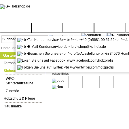
Startseite
Türenwelt
Bodenwelt
Gartenwelt
Home
>>
Gartenwelt
>>
Sichtschutzelemente
Gartenwelt
WPC / BPC Sichtschutzzaun terr
Terrassenböden
Sichtschutzelemente
weitere Bilder:
WPC-
Sichtschutzzäune
Zubehör
Holzschutz & Pflege
Hausmarke