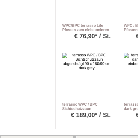
WPC/BPC terrasso Life
WPC / B
Pfosten zum einbetonieren
Pfostenn
dark grey L: 240 cm
Pfosten 
€
76,90* / St.
terrasso WPC / BPC
terrass
Sichtschutzzaun
dark gr
abgeschrägt 90 x 180/90
einbeto
€
189,00* / St.
cm dark grey