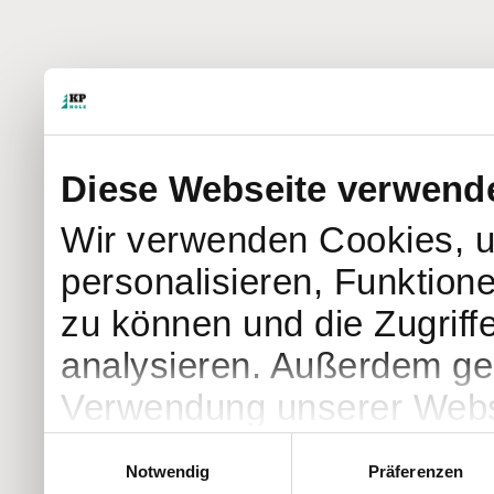
Diese Webseite verwend
Wir verwenden Cookies, u
personalisieren, Funktion
zu können und die Zugriff
analysieren. Außerdem geb
Verwendung unserer Websi
soziale Medien, Werbung 
Einwilligungsauswahl
Notwendig
Präferenzen
Partner führen diese Info