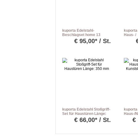
kuporta Edelstahl-
kuporta
Beschlagset home 13
Haus- /
Drücker/Drücker
Nebenei
€
95,00* / St.
Befesti
kuporta Edelstahl Stoßgriff-
kuporta
Set für Haustüren Länge:
Haus-/N
350 mm
Kunststo
€
66,00* / St.
€
versch.