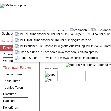
Startseite
Türenwelt
Bodenwelt
Gartenwelt
Home
>>
Türenwelt
>>
Türen nach Farbton
Türenwelt
kuporta Kellertür Garagentür Mo
Zimmertüren
Durchschnitts-Bewertung:
(1)
Wohnungstüren
Türen nach Farbton
weitere Bilder:
weiße Türen
helle Türen
dunkle Türen
Glastüren
Haustüren
Kellertüren