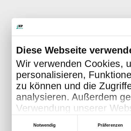
Diese Webseite verwend
Wir verwenden Cookies, u
personalisieren, Funktion
zu können und die Zugriff
analysieren. Außerdem geb
Verwendung unserer Websi
soziale Medien, Werbung 
Einwilligungsauswahl
Notwendig
Präferenzen
Partner führen diese Info