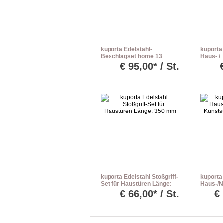
kuporta Edelstahl-
kuporta
Beschlagset home 13
Haus- /
Drücker/Drücker
Nebenei
€
95,00* / St.
Befesti
kuporta Edelstahl Stoßgriff-
kuporta
Set für Haustüren Länge:
Haus-/N
350 mm
Kunststo
€
66,00* / St.
€
versch.