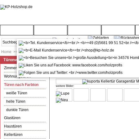
Startseite
Türenwelt
Bodenwelt
Gartenwelt
Home
>>
Türenwelt
>>
Türen nach Farbton
Türenwelt
kuporta Kellertür Garagentür Mo
Zimmertüren
Durchschnitts-Bewertung:
(1)
Wohnungstüren
Türen nach Farbton
weitere Bilder:
weiße Türen
helle Türen
dunkle Türen
Glastüren
Haustüren
Kellertüren