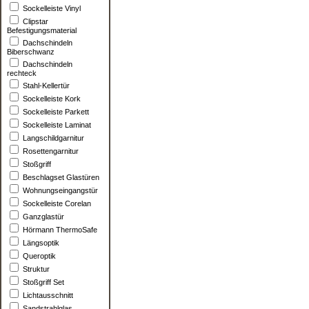
Sockelleiste Vinyl
Clipstar
Befestigungsmaterial
Dachschindeln
Biberschwanz
Dachschindeln
rechteck
Stahl-Kellertür
Sockelleiste Kork
Sockelleiste Parkett
Sockelleiste Laminat
Langschildgarnitur
Rosettengarnitur
Stoßgriff
Beschlagset Glastüren
Wohnungseingangstür
Sockelleiste Corelan
Ganzglastür
Hörmann ThermoSafe
Längsoptik
Queroptik
Struktur
Stoßgriff Set
Lichtausschnitt
Sandstrahlglas