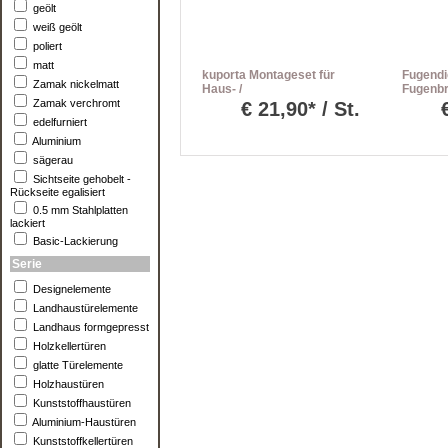
geölt
weiß geölt
poliert
matt
kuporta Montageset für
Fugendi
Zamak nickelmatt
Haus- /
Fugenbr
Nebeneingangstüren inkl.
Zamak verchromt
€
21,90* / St.
Befestigungset
edelfurniert
Aluminium
sägerau
Sichtseite gehobelt -
Rückseite egalisiert
0.5 mm Stahlplatten
lackiert
Basic-Lackierung
Serie
Designelemente
Landhaustürelemente
Landhaus formgepresst
Holzkellertüren
glatte Türelemente
Holzhaustüren
Kunststoffhaustüren
Aluminium-Haustüren
Kunststoffkellertüren