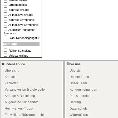
Ornamentglas
Express Arcade
All Inclusive Arcade
Express Symphonie
All Inclusive Symphonie
Aluminium-Kunststoff
Haustüren
Stahl-Nebeneingangstür
Mittellage
Röhrenspanplatte
Vollspaneinlage
Kundenservice
Über uns
Übersicht
Übersicht
Kontakt
Unsere Firma
Zahlarten
Unser Team
Versandkosten & Lieferzeiten
Kundenmeinungen
Anfrage & Bestellung
Pressebereich
Allgemeine Kundeninfo
Haftung
Heimwerker -Tipps-
Datenschutz
Freiwilliges Rückgaberecht
Widerrufsrecht