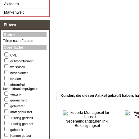
Aktionen
Markenwelt
Filtern
Rubrik
Türen nach Farbton
Oberfläche
CPL
echtholzfurniert
weisslack
beschichtet
lackiert
chromfrei
kesseldruckimprägniert
verzinkt
Kunden, die diesen Artikel gekauft haben, ha
geräuchert
gebürstet
matt gebürstet
1-seitig geriffelt
1-seitig genutet
gehobelt
Kanten gefast