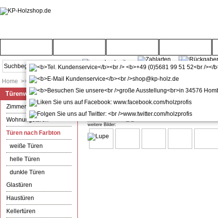
Startseite
Türenwelt
Bodenwelt
Gartenwelt
Home
>>
Türenwelt
>>
Türen nach Farbton
Türenwelt
kuporta Alu-Kunststoff Haustür 
Zimmertüren
Wohnungstüren
weitere Bilder:
Türen nach Farbton
weiße Türen
helle Türen
dunkle Türen
Glastüren
Haustüren
Kellertüren