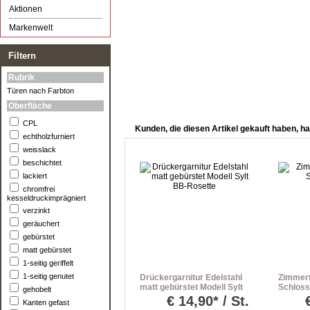
Aktionen
Markenwelt
Filtern
Rubrik
Türen nach Farbton
Oberfläche
CPL
Kunden, die diesen Artikel gekauft haben, ha
echtholzfurniert
weisslack
beschichtet
lackiert
chromfrei
kesseldruckimprägniert
verzinkt
geräuchert
gebürstet
matt gebürstet
1-seitig geriffelt
1-seitig genutet
Drückergarnitur Edelstahl
Zimmer
matt gebürstet Modell Sylt
Schloss
gehobelt
BB-Rosette
€
14,90* / St.
Kanten gefast