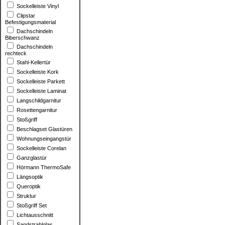
Sockelleiste Vinyl
Clipstar
Befestigungsmaterial
Dachschindeln
Biberschwanz
Dachschindeln
rechteck
Stahl-Kellertür
Sockelleiste Kork
Sockelleiste Parkett
Sockelleiste Laminat
Langschildgarnitur
Rosettengarnitur
Stoßgriff
Beschlagset Glastüren
Wohnungseingangstür
Sockelleiste Corelan
Ganzglastür
Hörmann ThermoSafe
Längsoptik
Queroptik
Struktur
Stoßgriff Set
Lichtausschnitt
Sandstrahlglas