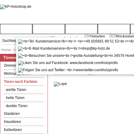
Startseite
Türenwelt
Bodenwelt
Gartenwelt
Home
>>
Türenwelt
>>
Türen nach Farbton
Türenwelt
Drückergarnitur Edelstahl matt 
Zimmertüren
Wohnungstüren
Türen nach Farbton
weiße Türen
helle Türen
dunkle Türen
Glastüren
Haustüren
Kellertüren