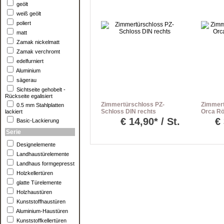
geölt
weiß geölt
poliert
matt
Zamak nickelmatt
Zamak verchromt
edelfurniert
Aluminium
sägerau
Sichtseite gehobelt -
Rückseite egalisiert
Zimmertürschloss PZ-
Zimmert
0.5 mm Stahlplatten
Schloss DIN rechts
Orca Rö
lackiert
Eckkan
€
14,90* / St.
€
Basic-Lackierung
Serie
Designelemente
Landhaustürelemente
Landhaus formgepresst
Holzkellertüren
glatte Türelemente
Holzhaustüren
Kunststoffhaustüren
Aluminium-Haustüren
Kunststoffkellertüren