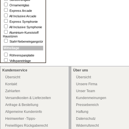
Ornamentglas
Express Arcade
All Inclusive Arcade
Express Symphonie
All Inclusive Symphonie
Aluminium-Kunststoff
Haustüren
Stahl-Nebeneingangstür
Mittellage
Röhrenspanplatte
Vollspaneinlage
Kundenservice
Über uns
Übersicht
Übersicht
Kontakt
Unsere Firma
Zahlarten
Unser Team
Versandkosten & Lieferzeiten
Kundenmeinungen
Anfrage & Bestellung
Pressebereich
Allgemeine Kundeninfo
Haftung
Heimwerker -Tipps-
Datenschutz
Freiwilliges Rückgaberecht
Widerrufsrecht