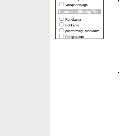
Vollspaneinlage
Kantenausführung Tür
Rundkante
Eckkante
postforming Rundkante
Designkante