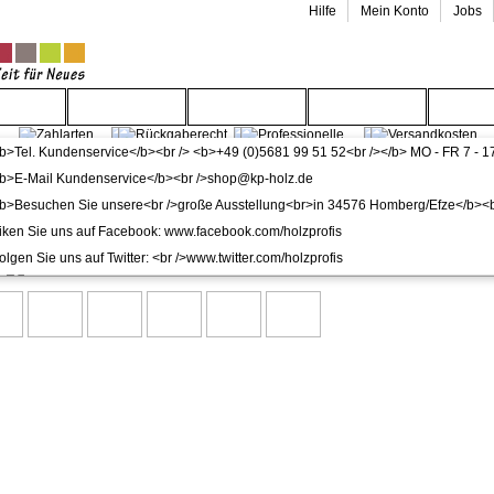
Hilfe
Mein Konto
Jobs
enwelt
Gartenwelt
Wohnwelt
Service
Wide
>
dunkle Türen
ür mit Zarge CPL Sandeiche Vollspan KKL II 27db Run