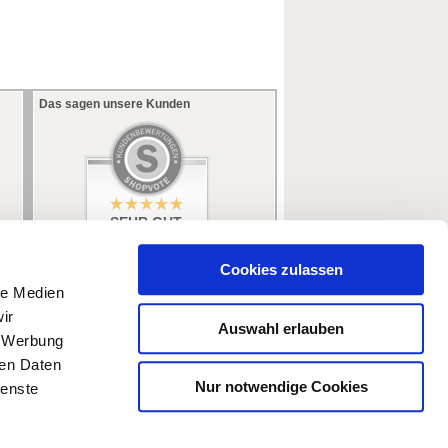
Das sagen unsere Kunden
SEHR GUT
5 / 5
aus 353 Bewertungen
bei: ebay.de,
Cookies zulassen
amazon.de
le Medien
ir
Auswahl erlauben
, Werbung
ren Daten
Nur notwendige Cookies
ienste