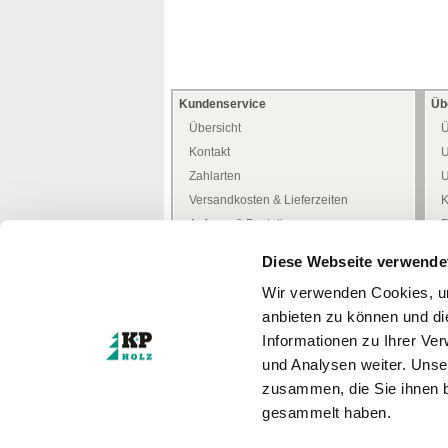
Kundenservice
Üb
Übersicht
Ü
Kontakt
U
Zahlarten
U
Versandkosten & Lieferzeiten
K
Anfrage & Bestellung
P
Allgemeine Kundeninfo
H
Diese Webseite verwende
Heimwerker -Tipps-
D
Wir verwenden Cookies, um
Freiwilliges Rückgaberecht
W
anbieten zu können und di
Mediathek
W
Informationen zu Ihrer Ve
Zertifizierungen
und Analysen weiter. Unse
Türenkonfigurator
I
zusammen, die Sie ihnen b
gesammelt haben.
* Alle Preise inkl. MwSt.
zzgl. Versandkosten