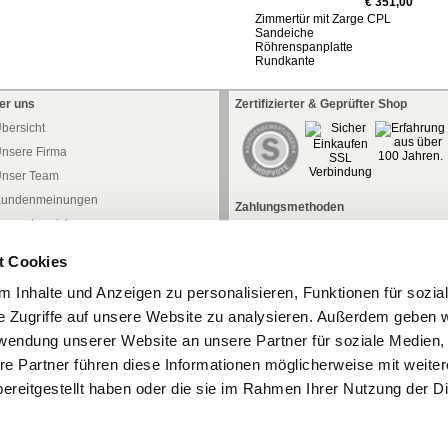
€ 351,00
Zimmertür mit Zarge CPL
Sandeiche
Röhrenspanplatte
Rundkante
er uns
Zertifizierter & Geprüfter Shop
bersicht
nsere Firma
nser Team
undenmeinungen
Zahlungsmethoden
ressebereich
aftung
t Cookies
atenschutz
 Inhalte und Anzeigen zu personalisieren, Funktionen für sozia
iderrufsrecht
e Zugriffe auf unsere Website zu analysieren. Außerdem geben w
iderrufsformular
rwendung unserer Website an unsere Partner für soziale Medien
AGB
re Partner führen diese Informationen möglicherweise mit weite
mpressum
ereitgestellt haben oder die sie im Rahmen Ihrer Nutzung der D