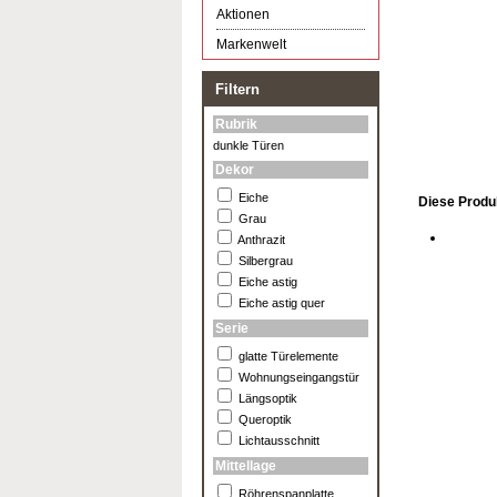
Aktionen
Markenwelt
Filtern
Rubrik
dunkle Türen
Dekor
Eiche
Diese Produk
Grau
Anthrazit
Silbergrau
Eiche astig
Eiche astig quer
Serie
glatte Türelemente
Wohnungseingangstür
Längsoptik
Queroptik
Lichtausschnitt
Mittellage
Röhrenspanplatte