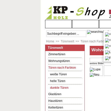
Startseite
Türenwelt
Bod
Home
>>
Türenwelt
>>
Türen nach Farbton
>
Türenwelt
Wohnungst
Zimmertüren
Wohnungstüren
weitere Bilder:
Türen nach Farbton
weiße Türen
helle Türen
dunkle Türen
Glastüren
Haustüren
Kellertüren