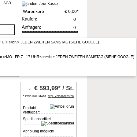
AGB
Warenkorb
€ 0,00
*
Kaufen:
0
Anfragen:
0
rruf
zur Kasse
* Preis inkl. MwSt,
zzgl. Vers.kosten
dkante
€
593,99* / St.
ab
* Preis inkl. MwSt.
zzgl. Versandkosten
Produkt
verfügbar:
Speditionsartikel
Abholung möglich!