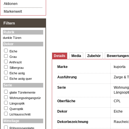
Aktionen
Markenwelt
Filtern
Rubrik
dunkle Türen
Dekor
Eiche
Details
Media
Zubehör
Bewertungen
Grau
Anthrazit
Marke
kuporta
Silbergrau
Eiche astig
Ausführung
Zarge & T
Eiche astig quer
Serie
Serie
Wohnungs
Längsopt
glatte Türelemente
Wohnungseingangstür
Oberfläche
CPL
Längsoptik
Queroptik
Dekor
Eiche
Lichtausschnitt
Mittellage
Dekorbezeichnung
Raucheic
Röhrenspanplatte