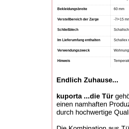
Bekleidungsbreite
60 mm
Verstellbereich der Zarge
-7/+15 m
Schließblech
Schallsch
Im Lieferumfang enthalten
Schallex 
Verwendungszweck
Wohnungs
Hinweis
Temperatu
Endlich Zuhause...
kuporta ...die Tür
gehö
einen namhaften Produze
durch hochwertige Quali
Die Kombination aus Tür