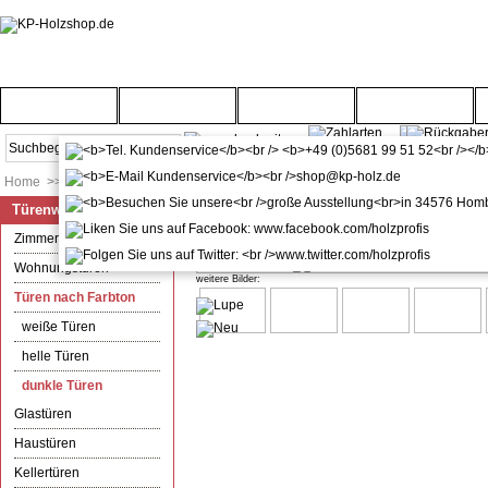
Startseite
Türenwelt
Bodenwelt
Gartenwelt
Home
>>
Türenwelt
>>
Türen nach Farbton
>>
dunkle Türen
Türenwelt
Wohnungstür mit Zarge CPL Rau
Zimmertüren
Wohnungstüren
weitere Bilder:
Türen nach Farbton
weiße Türen
helle Türen
dunkle Türen
Glastüren
Haustüren
Kellertüren