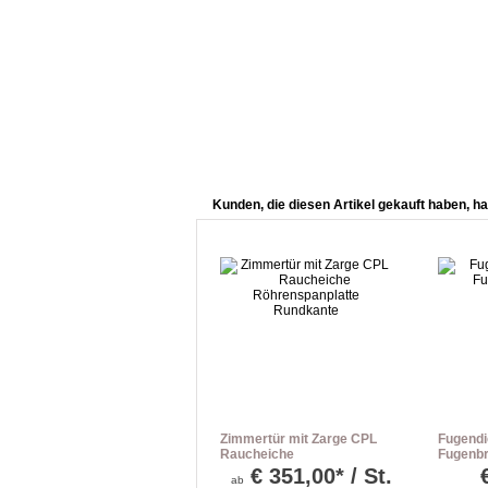
Kunden, die diesen Artikel gekauft haben, ha
Zimmertür mit Zarge CPL
Fugendi
Raucheiche
Fugenbr
Röhrenspanplatte
€
351,00* / St.
ab
Rundkante