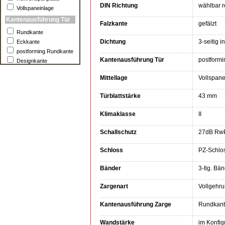
DIN Richtung
wählbar r
Vollspaneinlage
Kantenausführung Tür
Falzkante
gefälzt
Rundkante
Dichtung
3-seitig i
Eckkante
postforming Rundkante
Kantenausführung Tür
postform
Designkante
Mittellage
Vollspane
Türblattstärke
43 mm
Klimaklasse
II
Schallschutz
27dB Rw
Schloss
PZ-Schlo
Bänder
3-tlg. B
Zargenart
Vollgehr
Kantenausführung Zarge
Rundkan
Wandstärke
im Konfig