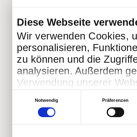
Diese Webseite verwend
Wir verwenden Cookies, u
personalisieren, Funktion
zu können und die Zugriff
analysieren. Außerdem geb
Verwendung unserer Websi
soziale Medien, Werbung 
Einwilligungsauswahl
Notwendig
Präferenzen
Partner führen diese Info
weiteren Daten zusammen, 
haben oder die sie im Ra