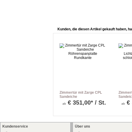
Kunden, die diesen Artikel gekauft haben, ha
Zimmertür mit Zarge CPL
Zimmert
Sandeiche
Sandeic
Röhrenspanplatte
schmal 
€
351,00* / St.
€
ab
ab
Rundkante
Rundka
Kundenservice
Über uns