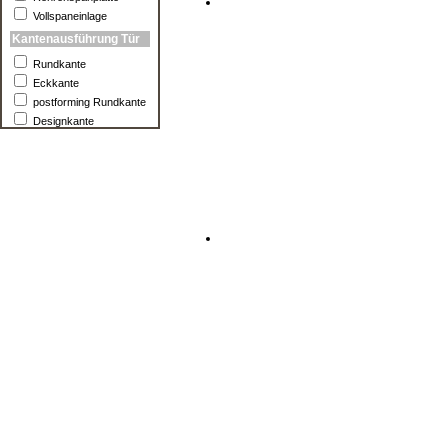
Vollspaneinlage
Kantenausführung Tür
Rundkante
Eckkante
postforming Rundkante
Designkante