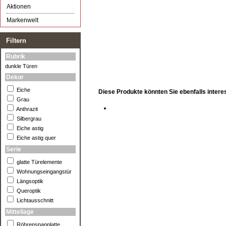
Aktionen
Markenwelt
Filtern
Rubrik
dunkle Türen
Dekor
Eiche
Diese Produkte könnten Sie ebenfalls intere
Grau
Anthrazit
Silbergrau
Eiche astig
Eiche astig quer
Serie
glatte Türelemente
Wohnungseingangstür
Längsoptik
Queroptik
Lichtausschnitt
Mittellage
Röhrenspanplatte