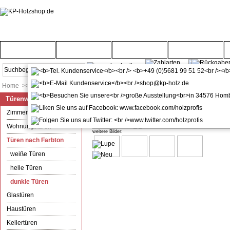
Startseite
Türenwelt
Bodenwelt
Gartenwelt
Home
>>
Türenwelt
>>
Türen nach Farbton
>>
dunkle Türen
Türenwelt
Zimmertür mit Zarge CPL Sandei
Zimmertüren
Wohnungstüren
weitere Bilder:
Türen nach Farbton
weiße Türen
helle Türen
dunkle Türen
Glastüren
Haustüren
Kellertüren