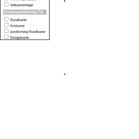
Vollspaneinlage
Kantenausführung Tür
Rundkante
Eckkante
postforming Rundkante
Designkante