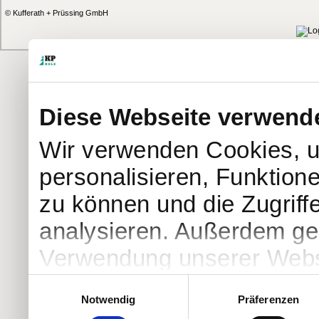
© Kufferath + Prüssing GmbH
Diese Webseite verwend
Wir verwenden Cookies, u
personalisieren, Funktion
zu können und die Zugriff
analysieren. Außerdem geb
Verwendung unserer Websi
soziale Medien, Werbung 
Einwilligungsauswahl
Notwendig
Präferenzen
Partner führen diese Info