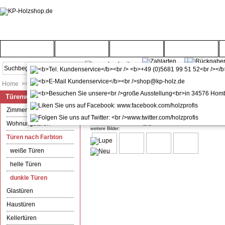
Startseite
Türenwelt
Bodenwelt
Gartenwelt
Home
>>
Türenwelt
>>
Türen nach Farbton
>>
dunkle Türen
Türenwelt
Zimmertür mit Zarge CPL Sandei
Zimmertüren
Wohnungstüren
weitere Bilder:
Türen nach Farbton
weiße Türen
helle Türen
dunkle Türen
Glastüren
Haustüren
Kellertüren