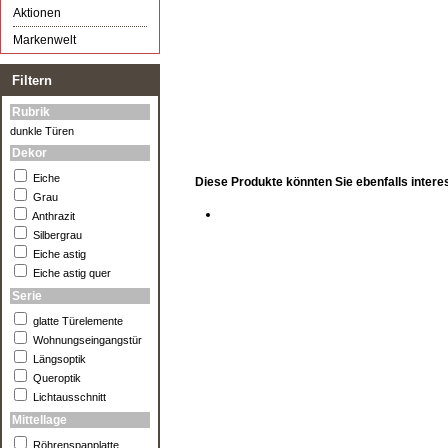
Aktionen
Markenwelt
Filtern
Rubrik
dunkle Türen
Dekor
Eiche
Diese Produkte könnten Sie ebenfalls intere
Grau
Anthrazit
Silbergrau
Eiche astig
Eiche astig quer
Serie
glatte Türelemente
Wohnungseingangstür
Längsoptik
Queroptik
Lichtausschnitt
Mittellage
Röhrenspanplatte