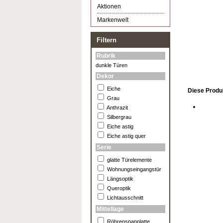
Aktionen
Markenwelt
Filtern
Rubrik
dunkle Türen
Dekor
Eiche
Diese Produk
Grau
Anthrazit
Silbergrau
Eiche astig
Eiche astig quer
Serie
glatte Türelemente
Wohnungseingangstür
Längsoptik
Queroptik
Lichtausschnitt
Mittellage
Röhrenspanplatte