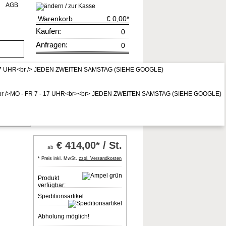
AGB
Warenkorb
€ 0,00
*
Kaufen:
0
Anfragen:
0
rruf
zur Kasse
* Preis inkl. MwSt,
zzgl. Vers.kosten
te
€
414,00* / St.
ab
* Preis inkl. MwSt.
zzgl. Versandkosten
Produkt
verfügbar:
Speditionsartikel
Abholung möglich!