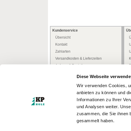
Kundenservice
Üb
Übersicht
Ü
Kontakt
U
Zahlarten
U
Versandkosten & Lieferzeiten
K
Anfrage & Bestellung
P
Allgemeine Kundeninfo
H
Diese Webseite verwende
Heimwerker -Tipps-
D
Wir verwenden Cookies, um
Freiwilliges Rückgaberecht
W
anbieten zu können und di
Mediathek
W
Informationen zu Ihrer Ve
Zertifizierungen
und Analysen weiter. Unse
Türenkonfigurator
I
zusammen, die Sie ihnen b
gesammelt haben.
* Alle Preise inkl. MwSt.
zzgl. Versandkosten