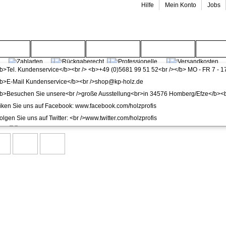
Hilfe
Mein Konto
Jobs
enwelt
Gartenwelt
Wohnwelt
Service
Wide
>
dunkle Türen
 mit Zarge CPL Sandeiche DIN Lichtausschnitt Rundkan