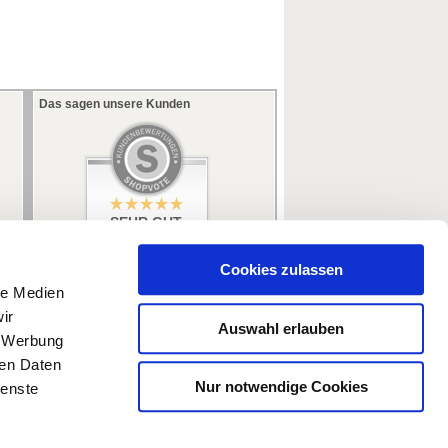
Das sagen unsere Kunden
SEHR GUT
5 / 5
aus 353 Bewertungen
bei: ebay.de,
Cookies zulassen
amazon.de
le Medien
ir
Auswahl erlauben
, Werbung
ren Daten
Nur notwendige Cookies
ienste