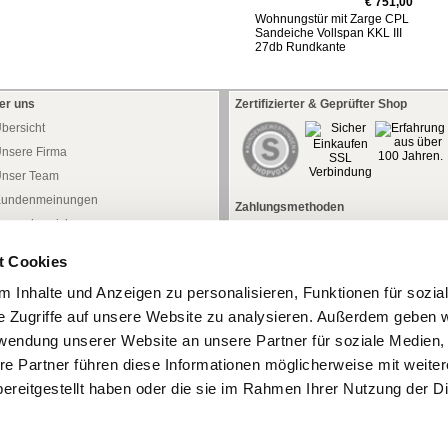
€ 751,00
Wohnungstür mit Zarge CPL
Sandeiche Vollspan KKL III
27db Rundkante
er uns
Zertifizierter & Geprüfter Shop
bersicht
nsere Firma
nser Team
undenmeinungen
Zahlungsmethoden
ressebereich
aftung
t Cookies
atenschutz
 Inhalte und Anzeigen zu personalisieren, Funktionen für sozia
iderrufsrecht
e Zugriffe auf unsere Website zu analysieren. Außerdem geben w
iderrufsformular
rwendung unserer Website an unsere Partner für soziale Medien
AGB
re Partner führen diese Informationen möglicherweise mit weite
mpressum
ereitgestellt haben oder die sie im Rahmen Ihrer Nutzung der D