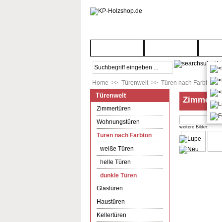
Startseite
Türenwelt
Bod
Home
>>
Türenwelt
>>
Türen nach Farbton
>
Türenwelt
Zimmertür
Zimmertüren
Wohnungstüren
weitere Bilder:
Türen nach Farbton
weiße Türen
helle Türen
dunkle Türen
Glastüren
Haustüren
Kellertüren