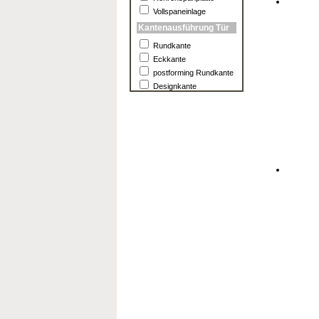
Vollspaneinlage
Kantenausführung Tür
Rundkante
Eckkante
postforming Rundkante
Designkante