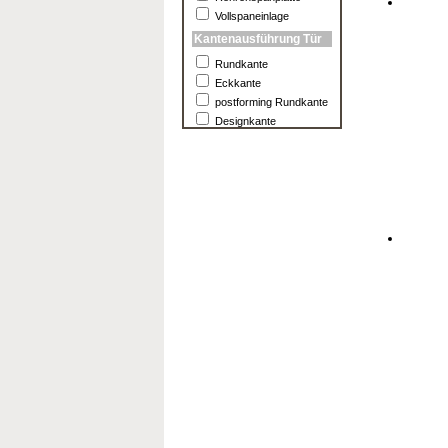
Vollspaneinlage
Kantenausführung Tür
Rundkante
Eckkante
postforming Rundkante
Designkante