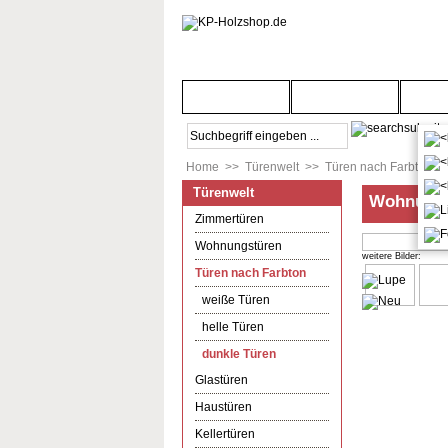
Startseite
Türenwelt
Bod
Home
>>
Türenwelt
>>
Türen nach Farbton
>
Türenwelt
Wohnungse
Zimmertüren
Wohnungstüren
weitere Bilder:
Türen nach Farbton
weiße Türen
helle Türen
dunkle Türen
Glastüren
Haustüren
Kellertüren