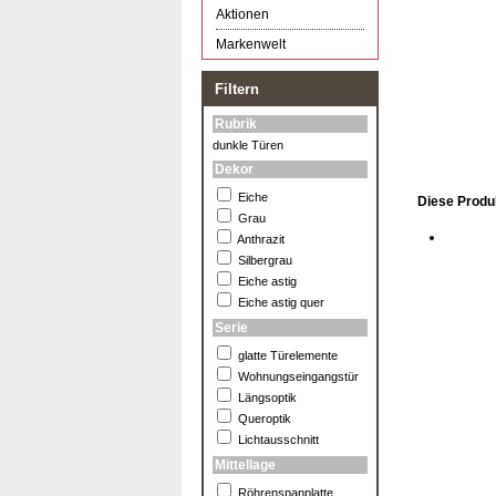
Aktionen
Markenwelt
Filtern
Rubrik
dunkle Türen
Dekor
Eiche
Diese Produk
Grau
Anthrazit
Silbergrau
Eiche astig
Eiche astig quer
Serie
glatte Türelemente
Wohnungseingangstür
Längsoptik
Queroptik
Lichtausschnitt
Mittellage
Röhrenspanplatte