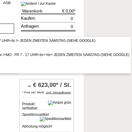
AGB
Warenkorb
€ 0,00
*
Kaufen:
0
Anfragen:
0
rruf
zur Kasse
* Preis inkl. MwSt,
zzgl. Vers.kosten
Eckkante
€
623,00* / St.
ab
* Preis inkl. MwSt.
zzgl. Versandkosten
Produkt
verfügbar:
Speditionsartikel
Abholung möglich!