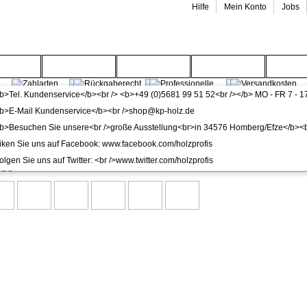
Hilfe
Mein Konto
Jobs
enwelt
Gartenwelt
Wohnwelt
Service
Wide
>
dunkle Türen
ingangstür mit Zarge CPL Orca Vollspan KKL II 27db 