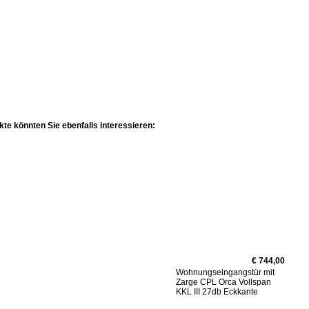
te könnten Sie ebenfalls interessieren:
€ 744,00
Wohnungseingangstür mit
Zarge CPL Orca Vollspan
KKL III 27db Eckkante