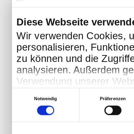
Diese Webseite verwend
Wir verwenden Cookies, u
personalisieren, Funktion
zu können und die Zugriff
analysieren. Außerdem geb
Verwendung unserer Websi
soziale Medien, Werbung 
Einwilligungsauswahl
Notwendig
Präferenzen
Partner führen diese Info
weiteren Daten zusammen, 
haben oder die sie im Ra