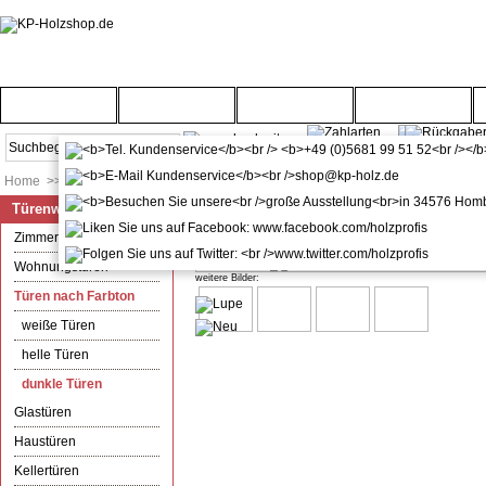
Startseite
Türenwelt
Bodenwelt
Gartenwelt
Home
>>
Türenwelt
>>
Türen nach Farbton
>>
dunkle Türen
Türenwelt
Zimmertür anthrazit mit Zarge C
Zimmertüren
Wohnungstüren
weitere Bilder:
Türen nach Farbton
weiße Türen
helle Türen
dunkle Türen
Glastüren
Haustüren
Kellertüren