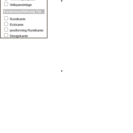
Vollspaneinlage
Kantenausführung Tür
Rundkante
Eckkante
postforming Rundkante
Designkante