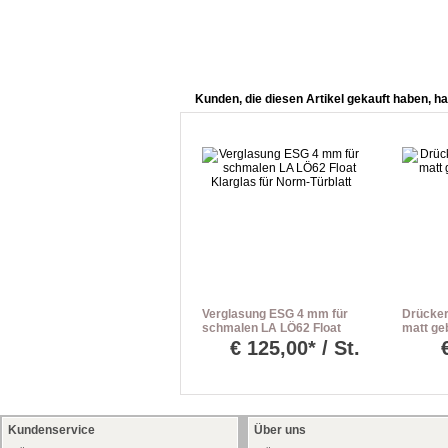
Kunden, die diesen Artikel gekauft haben, ha
Verglasung ESG 4 mm für
Drücker
schmalen LA LÖ62 Float
matt geb
Klarglas für Norm-Türblatt
PZ-Rose
€
125,00* / St.
Kundenservice
Über uns