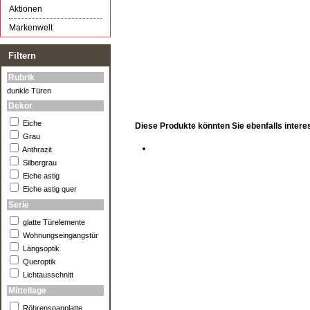
Aktionen
Markenwelt
Filtern
Rubrik
dunkle Türen
Dekor
Eiche
Diese Produkte könnten Sie ebenfalls intere
Grau
Anthrazit
Silbergrau
Eiche astig
Eiche astig quer
Serie
glatte Türelemente
Wohnungseingangstür
Längsoptik
Queroptik
Lichtausschnitt
Mittellage
Röhrenspanplatte