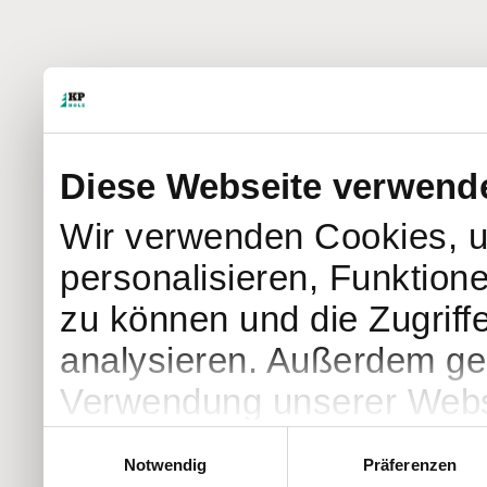
Diese Webseite verwend
Wir verwenden Cookies, u
personalisieren, Funktion
zu können und die Zugriff
analysieren. Außerdem geb
Verwendung unserer Websi
soziale Medien, Werbung 
Einwilligungsauswahl
Notwendig
Präferenzen
Partner führen diese Info