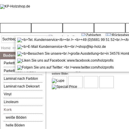
Startseite
Türenwelt
Bodenwelt
Gartenwelt
Home
>>
Bodenwelt
>>
Kork
>>
rötliche Böden
Bodenwelt
Ziro Kork plus Classico Hartwach
Parkett nach Farbton
Parkett nach Holzart
weitere Bilder:
Laminat nach Farbton
Laminat nach Dekorart
Vinyl
Linoleum
Kork
weiße Böden
helle Böden