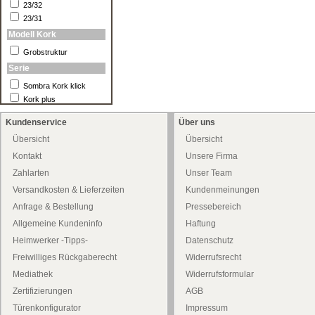
23/32
23/31
Modell Kork
Grobstruktur
Serie
Sombra Kork klick
Kork plus
Kundenservice
Über uns
Übersicht
Übersicht
Kontakt
Unsere Firma
Zahlarten
Unser Team
Versandkosten & Lieferzeiten
Kundenmeinungen
Anfrage & Bestellung
Pressebereich
Allgemeine Kundeninfo
Haftung
Heimwerker -Tipps-
Datenschutz
Freiwilliges Rückgaberecht
Widerrufsrecht
Mediathek
Widerrufsformular
Zertifizierungen
AGB
Türenkonfigurator
Impressum