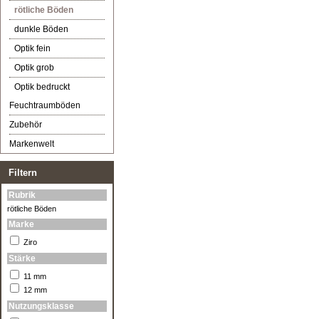
rötliche Böden
dunkle Böden
Optik fein
Optik grob
Optik bedruckt
Feuchtraumböden
Zubehör
Markenwelt
Filtern
Rubrik
rötliche Böden
Marke
Ziro
Stärke
11 mm
12 mm
Nutzungsklasse