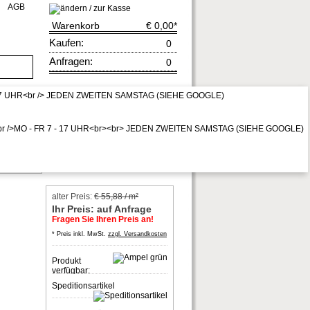
AGB
Warenkorb
€ 0,00
*
Kaufen:
0
Anfragen:
0
rruf
zur Kasse
* Preis inkl. MwSt,
zzgl. Vers.kosten
all
alter Preis:
€ 55,88 / m²
Ihr Preis: auf Anfrage
Fragen Sie Ihren Preis an!
* Preis inkl. MwSt.
zzgl. Versandkosten
Produkt
verfügbar:
Speditionsartikel