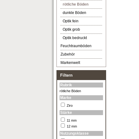
rötliche Böden
dunkle Böden
Optik fein
Optik grob
Optik bedruckt
Feuchtraumböden
Zubehör
Markenwelt
Filtern
Rubrik
rötliche Böden
Marke
Ziro
Stärke
11 mm
12 mm
Nutzungsklasse