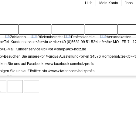
Hilfe
Mein Konto
Jobs
enwelt
Gartenwelt
Wohnwelt
Service
Wide
en
a Kork klick Nizza lackiert Fertigfußboden inkl. Trittsch