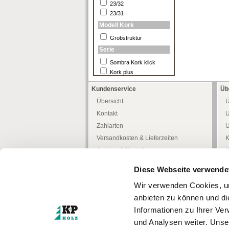
23/32
23/31
Modell Kork
Grobstruktur
Serie
Sombra Kork klick
Kork plus
Kundenservice
Üb
Übersicht
Ü
Kontakt
U
Zahlarten
U
Versandkosten & Lieferzeiten
K
Anfrage & Bestellung
P
Allgemeine Kundeninfo
H
Diese Webseite verwende
Heimwerker -Tipps-
D
Wir verwenden Cookies, um
Freiwilliges Rückgaberecht
W
anbieten zu können und di
Mediathek
W
Informationen zu Ihrer Ve
Zertifizierungen
und Analysen weiter. Unse
Türenkonfigurator
I