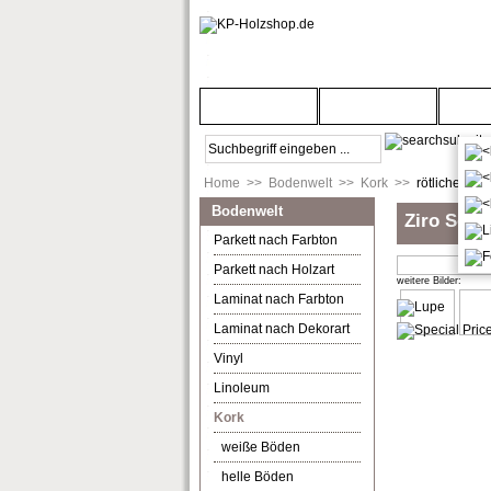
Startseite
Türenwelt
Bod
Home
>>
Bodenwelt
>>
Kork
>>
rötliche Böd
Bodenwelt
Ziro Sombr
Parkett nach Farbton
Parkett nach Holzart
weitere Bilder:
Laminat nach Farbton
Laminat nach Dekorart
Vinyl
Linoleum
Kork
weiße Böden
helle Böden