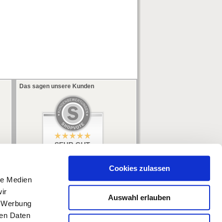
Das sagen unsere Kunden
SEHR GUT
5 / 5
aus 353 Bewertungen
bei: ebay.de,
Cookies zulassen
amazon.de
le Medien
ir
Auswahl erlauben
, Werbung
ren Daten