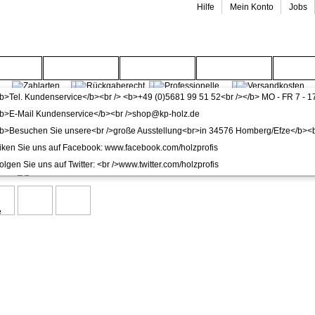
Hilfe
Mein Konto
Jobs
enwelt
Gartenwelt
Wohnwelt
Service
Wide
en
a Kork klick Solo lackiert Fertigfußboden inkl. Trittscha