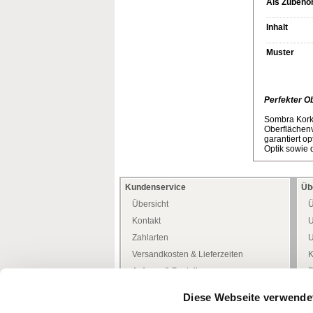
Als Zubehör
Inhalt
Muster
Perfekter O
Sombra Kork-
Oberflächenv
garantiert o
Optik sowie 
Kundenservice
Üb
Übersicht
Ü
Kontakt
U
Zahlarten
U
Versandkosten & Lieferzeiten
K
Anfrage & Bestellung
P
Allgemeine Kundeninfo
H
Diese Webseite verwende
Heimwerker -Tipps-
D