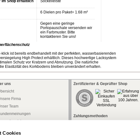
 im Shop erhältlich
Sockelleiste
6 Dielen pro Paket= 1.68 m²
Gegen eine geringe
Portopauschale versenden wir
ein Farbmuster. Bitte
kontaktieren Sie uns!
berflächenschutz
klick ist bereits endbehandelt mit der perfekten, wasserbasierenden
ersiegelung High Protect erhältlich. Dieses hochwertige Lacksystem
ptimalen Schutz vor Kratzern und Abnutzung. Die natürliche
die Elastizität des Korkbodens bleiben unverändert erhalten.
er uns
Zertifizierter & Geprüfter Shop
bersicht
nsere Firma
nser Team
undenmeinungen
Zahlungsmethoden
ressebereich
aftung
t Cookies
atenschutz