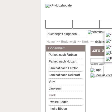
Startseite
Türenwelt
Bod
Home
>>
Bodenwelt
>>
Kork
>>
rötliche Böd
Bodenwelt
Ziro Sombr
Parkett nach Farbton
Parkett nach Holzart
weitere Bilder:
Laminat nach Farbton
Laminat nach Dekorart
Vinyl
Linoleum
Kork
weiße Böden
helle Böden