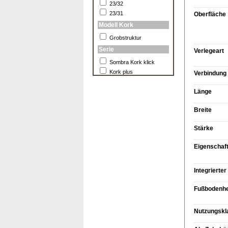
23/32
23/31
Oberfläche
Modell Kork
Grobstruktur
Serie
Verlegeart
Sombra Kork klick
Kork plus
Verbindung
Länge
Breite
Stärke
Eigenschaf
Integrierter 
Fußbodenhe
Nutzungskl