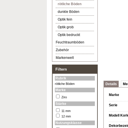
rötliche Böden
dunkle Böden
Optik fein
Optik grob
Optik bedruckt
Feuchtraumböden
Zubehör
Markenwelt
Filtern
Rubrik
rötliche Böden
Details
Me
Marke
Marke
Ziro
Stärke
Serie
11 mm
Modell Kor
12 mm
Nutzungsklasse
Dekorbezei