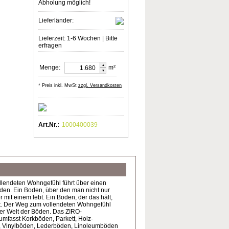
Abholung möglich!
Lieferländer:
Lieferzeit: 1-6 Wochen | Bitte
erfragen
▲
Menge:
m²
▼
* Preis inkl. MwSt
zzgl. Versandkosten
Art.Nr.:
1000400039
lendeten Wohngefühl führt über einen
den. Ein Boden, über den man nicht nur
r mit einem lebt. Ein Boden, der das hält,
ht. Der Weg zum vollendeten Wohngefühl
Der Welt der Böden. Das ZIRO-
mfasst Korkböden, Parkett, Holz-
, Vinylböden, Lederböden, Linoleumböden