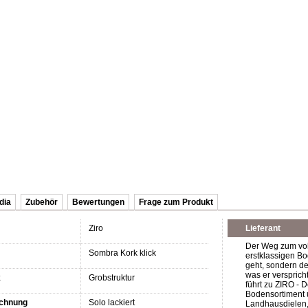
dia
Zubehör
Bewertungen
Frage zum Produkt
Ziro
Lieferant
Der Weg zum vol
Sombra Kork klick
erstklassigen Bo
geht, sondern de
was er verspric
k
Grobstruktur
führt zu ZIRO - 
Bodensortiment u
chnung
Solo lackiert
Landhausdielen