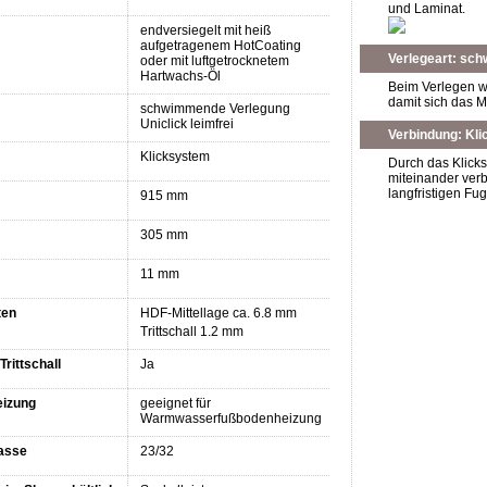
und Laminat.
endversiegelt mit heiß
aufgetragenem HotCoating
Verlegeart: sch
oder mit luftgetrocknetem
Hartwachs-Öl
Beim Verlegen wi
damit sich das 
schwimmende Verlegung
Uniclick leimfrei
Verbindung: Kl
Klicksystem
Durch das Klick
miteinander verb
langfristigen Fu
915 mm
305 mm
11 mm
ten
HDF-Mittellage ca. 6.8 mm
Trittschall 1.2 mm
Trittschall
Ja
izung
geeignet für
Warmwasserfußbodenheizung
asse
23/32