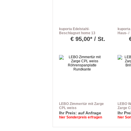
kuporta Edelstahl-
kuporta
Beschlagset home 13
Haus- /
Drücker/Drücker
Nebenei
€
95,00* / St.
Befesti
LEBO Zimmertür mit Zarge
LEBO W
CPL weiss
Zarge C
Röhrenspanplatte
Brillant
Ihr Preis: auf Anfrage
Ihr Pre
Rundkante
Rundka
hier Sonderpreis erfragen
hier So