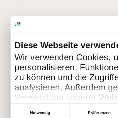
Diese Webseite verwend
Wir verwenden Cookies, u
personalisieren, Funktion
zu können und die Zugriff
analysieren. Außerdem geb
Verwendung unserer Websi
soziale Medien, Werbung 
Einwilligungsauswahl
Notwendig
Präferenzen
Partner führen diese Info