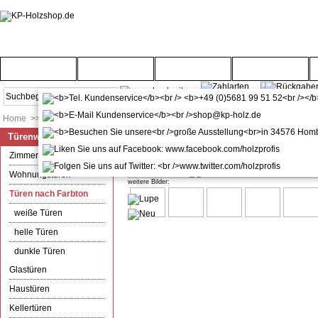
Startseite
Türenwelt
Bodenwelt
Gartenwelt
Home
>>
Türenwelt
>>
Türen nach Farbton
Türenwelt
kuporta Kellertür Garagentür Mo
Zimmertüren
Wohnungstüren
weitere Bilder:
Türen nach Farbton
weiße Türen
helle Türen
dunkle Türen
Glastüren
Haustüren
Kellertüren